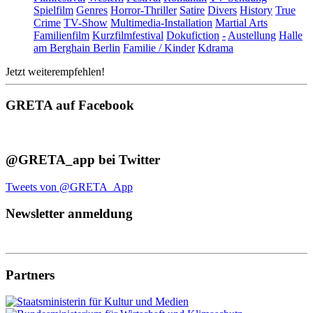
Spielfilm
Genres
Horror-Thriller
Satire
Divers
History
True
Crime
TV-Show
Multimedia-Installation
Martial Arts
Familienfilm
Kurzfilmfestival
Dokufiction
-
Austellung
Halle
am Berghain Berlin
Familie / Kinder
Kdrama
Jetzt weiterempfehlen!
GRETA auf Facebook
@GRETA_app bei Twitter
Tweets von @GRETA_App
Newsletter anmeldung
Partners