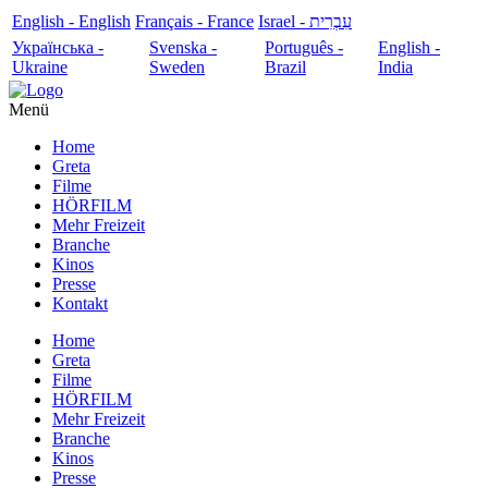
English - English
Français - France
עִבְרִית - Israel
Українська -
Svenska -
Português -
English -
Ukraine
Sweden
Brazil
India
Menü
Home
Greta
Filme
HÖRFILM
Mehr Freizeit
Branche
Kinos
Presse
Kontakt
Home
Greta
Filme
HÖRFILM
Mehr Freizeit
Branche
Kinos
Presse