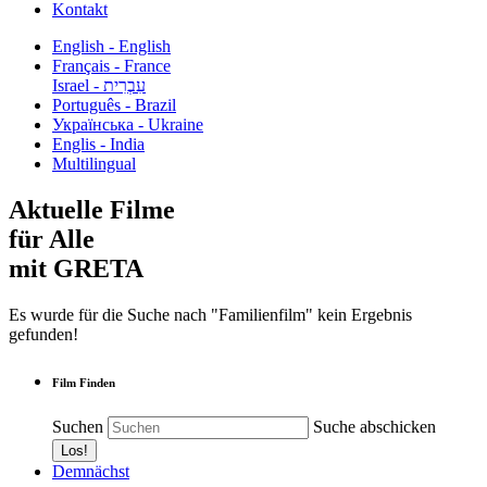
Kontakt
English - English
Français - France
עִבְרִית - Israel
Português - Brazil
Українська - Ukraine
Englis - India
Multilingual
Aktuelle Filme
für Alle
mit GRETA
Es wurde für die Suche nach "Familienfilm" kein Ergebnis
gefunden!
Film Finden
Suchen
Suche abschicken
Demnächst