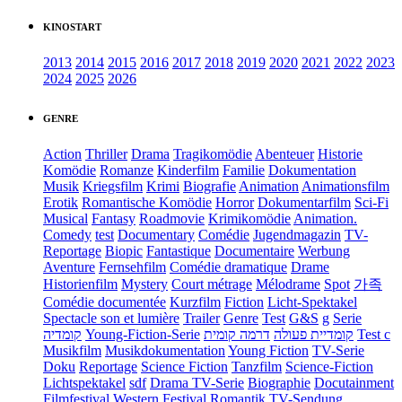
KINOSTART
2013
2014
2015
2016
2017
2018
2019
2020
2021
2022
2023
2024
2025
2026
GENRE
Action
Thriller
Drama
Tragikomödie
Abenteuer
Historie
Komödie
Romanze
Kinderfilm
Familie
Dokumentation
Musik
Kriegsfilm
Krimi
Biografie
Animation
Animationsfilm
Erotik
Romantische Komödie
Horror
Dokumentarfilm
Sci-Fi
Musical
Fantasy
Roadmovie
Krimikomödie
Animation.
Comedy
test
Documentary
Comédie
Jugendmagazin
TV-
Reportage
Biopic
Fantastique
Documentaire
Werbung
Aventure
Fernsehfilm
Comédie dramatique
Drame
Historienfilm
Mystery
Court métrage
Mélodrame
Spot
가족
Comédie documentée
Kurzfilm
Fiction
Licht-Spektakel
Spectacle son et lumière
Trailer
Genre
Test
G&S
g
Serie
קומדיה
Young-Fiction-Serie
דרמה קומית
קומדיית פעולה
Test c
Musikfilm
Musikdokumentation
Young Fiction
TV-Serie
Doku
Reportage
Science Fiction
Tanzfilm
Science-Fiction
Lichtspektakel
sdf
Drama TV-Serie
Biographie
Docutainment
Filmfestival
Western
Festival
Romantik
TV-Sendung