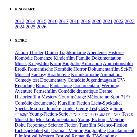
KINOSTART
2013
2014
2015
2016
2017
2018
2019
2020
2021
2022
2023
2024
2025
2026
GENRE
Action
Thriller
Drama
Tragikomödie
Abenteuer
Historie
Komödie
Romanze
Kinderfilm
Familie
Dokumentation
Musik
Kriegsfilm
Krimi
Biografie
Animation
Animationsfilm
Erotik
Romantische Komödie
Horror
Dokumentarfilm
Sci-Fi
Musical
Fantasy
Roadmovie
Krimikomödie
Animation.
Comedy
test
Documentary
Comédie
Jugendmagazin
TV-
Reportage
Biopic
Fantastique
Documentaire
Werbung
Aventure
Fernsehfilm
Comédie dramatique
Drame
Historienfilm
Mystery
Court métrage
Mélodrame
Spot
가족
Comédie documentée
Kurzfilm
Fiction
Licht-Spektakel
Spectacle son et lumière
Trailer
Genre
Test
G&S
g
Serie
קומדיה
Young-Fiction-Serie
דרמה קומית
קומדיית פעולה
Test c
Musikfilm
Musikdokumentation
Young Fiction
TV-Serie
Doku
Reportage
Science Fiction
Tanzfilm
Science-Fiction
Lichtspektakel
sdf
Drama TV-Serie
Biographie
Docutainment
Filmfestival
Western
Festival
Romantik
TV-Sendung