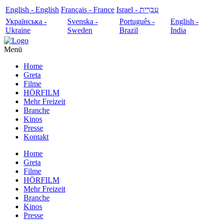
English - English
Français - France
עִבְרִית - Israel
Українська -
Svenska -
Português -
English -
Ukraine
Sweden
Brazil
India
Menü
Home
Greta
Filme
HÖRFILM
Mehr Freizeit
Branche
Kinos
Presse
Kontakt
Home
Greta
Filme
HÖRFILM
Mehr Freizeit
Branche
Kinos
Presse