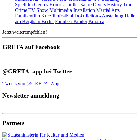
Spielfilm
Genres
Horror-Thriller
Satire
Divers
History
True
Crime
TV-Show
Multimedia-Installation
Martial Arts
Familienfilm
Kurzfilmfestival
Dokufiction
-
Austellung
Halle
am Berghain Berlin
Familie / Kinder
Kdrama
Jetzt weiterempfehlen!
GRETA auf Facebook
@GRETA_app bei Twitter
Tweets von @GRETA_App
Newsletter anmeldung
Partners