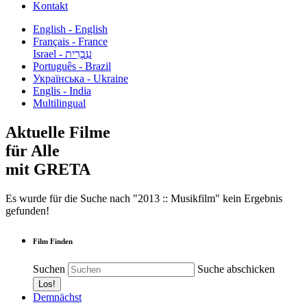
Kontakt
English - English
Français - France
עִבְרִית - Israel
Português - Brazil
Українська - Ukraine
Englis - India
Multilingual
Aktuelle Filme
für Alle
mit GRETA
Es wurde für die Suche nach "2013 :: Musikfilm" kein Ergebnis
gefunden!
Film Finden
Suchen
Suche abschicken
Demnächst