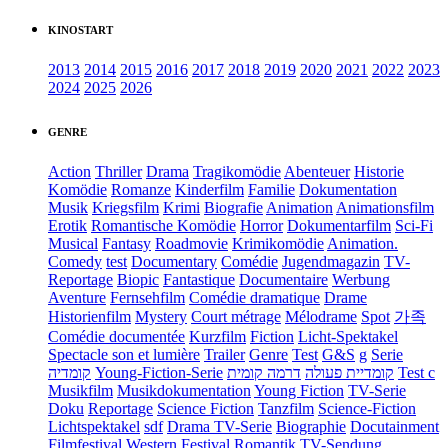
KINOSTART
2013
2014
2015
2016
2017
2018
2019
2020
2021
2022
2023
2024
2025
2026
GENRE
Action
Thriller
Drama
Tragikomödie
Abenteuer
Historie
Komödie
Romanze
Kinderfilm
Familie
Dokumentation
Musik
Kriegsfilm
Krimi
Biografie
Animation
Animationsfilm
Erotik
Romantische Komödie
Horror
Dokumentarfilm
Sci-Fi
Musical
Fantasy
Roadmovie
Krimikomödie
Animation.
Comedy
test
Documentary
Comédie
Jugendmagazin
TV-
Reportage
Biopic
Fantastique
Documentaire
Werbung
Aventure
Fernsehfilm
Comédie dramatique
Drame
Historienfilm
Mystery
Court métrage
Mélodrame
Spot
가족
Comédie documentée
Kurzfilm
Fiction
Licht-Spektakel
Spectacle son et lumière
Trailer
Genre
Test
G&S
g
Serie
קומדיה
Young-Fiction-Serie
דרמה קומית
קומדיית פעולה
Test c
Musikfilm
Musikdokumentation
Young Fiction
TV-Serie
Doku
Reportage
Science Fiction
Tanzfilm
Science-Fiction
Lichtspektakel
sdf
Drama TV-Serie
Biographie
Docutainment
Filmfestival
Western
Festival
Romantik
TV-Sendung