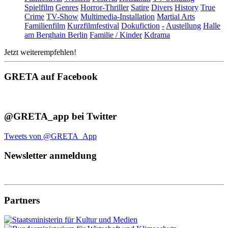
Spielfilm
Genres
Horror-Thriller
Satire
Divers
History
True
Crime
TV-Show
Multimedia-Installation
Martial Arts
Familienfilm
Kurzfilmfestival
Dokufiction
-
Austellung
Halle
am Berghain Berlin
Familie / Kinder
Kdrama
Jetzt weiterempfehlen!
GRETA auf Facebook
@GRETA_app bei Twitter
Tweets von @GRETA_App
Newsletter anmeldung
Partners