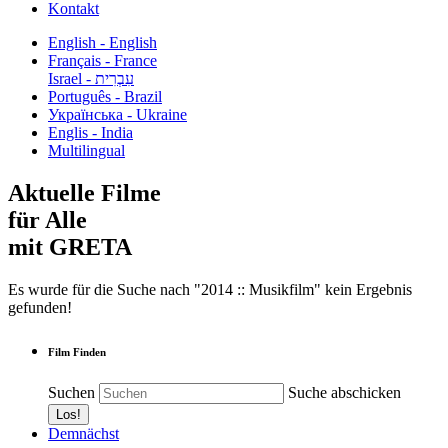
Kontakt
English - English
Français - France
עִבְרִית - Israel
Português - Brazil
Українська - Ukraine
Englis - India
Multilingual
Aktuelle Filme
für Alle
mit GRETA
Es wurde für die Suche nach "2014 :: Musikfilm" kein Ergebnis
gefunden!
Film Finden
Suchen
Suche abschicken
Demnächst