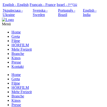
English - English
Français - France
עִבְרִית - Israel
Українська -
Svenska -
Português -
English -
Ukraine
Sweden
Brazil
India
Menü
Home
Greta
Filme
HÖRFILM
Mehr Freizeit
Branche
Kinos
Presse
Kontakt
Home
Greta
Filme
HÖRFILM
Mehr Freizeit
Branche
Kinos
Presse