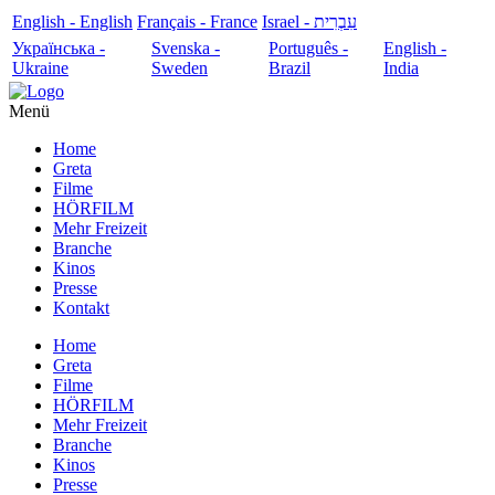
English - English
Français - France
עִבְרִית - Israel
Українська -
Svenska -
Português -
English -
Ukraine
Sweden
Brazil
India
Menü
Home
Greta
Filme
HÖRFILM
Mehr Freizeit
Branche
Kinos
Presse
Kontakt
Home
Greta
Filme
HÖRFILM
Mehr Freizeit
Branche
Kinos
Presse