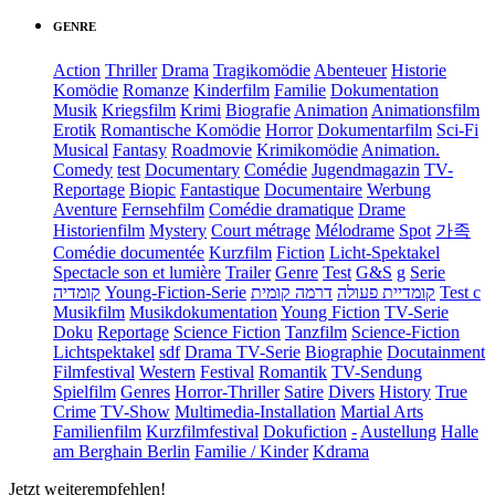
GENRE
Action
Thriller
Drama
Tragikomödie
Abenteuer
Historie
Komödie
Romanze
Kinderfilm
Familie
Dokumentation
Musik
Kriegsfilm
Krimi
Biografie
Animation
Animationsfilm
Erotik
Romantische Komödie
Horror
Dokumentarfilm
Sci-Fi
Musical
Fantasy
Roadmovie
Krimikomödie
Animation.
Comedy
test
Documentary
Comédie
Jugendmagazin
TV-
Reportage
Biopic
Fantastique
Documentaire
Werbung
Aventure
Fernsehfilm
Comédie dramatique
Drame
Historienfilm
Mystery
Court métrage
Mélodrame
Spot
가족
Comédie documentée
Kurzfilm
Fiction
Licht-Spektakel
Spectacle son et lumière
Trailer
Genre
Test
G&S
g
Serie
קומדיה
Young-Fiction-Serie
דרמה קומית
קומדיית פעולה
Test c
Musikfilm
Musikdokumentation
Young Fiction
TV-Serie
Doku
Reportage
Science Fiction
Tanzfilm
Science-Fiction
Lichtspektakel
sdf
Drama TV-Serie
Biographie
Docutainment
Filmfestival
Western
Festival
Romantik
TV-Sendung
Spielfilm
Genres
Horror-Thriller
Satire
Divers
History
True
Crime
TV-Show
Multimedia-Installation
Martial Arts
Familienfilm
Kurzfilmfestival
Dokufiction
-
Austellung
Halle
am Berghain Berlin
Familie / Kinder
Kdrama
Jetzt weiterempfehlen!