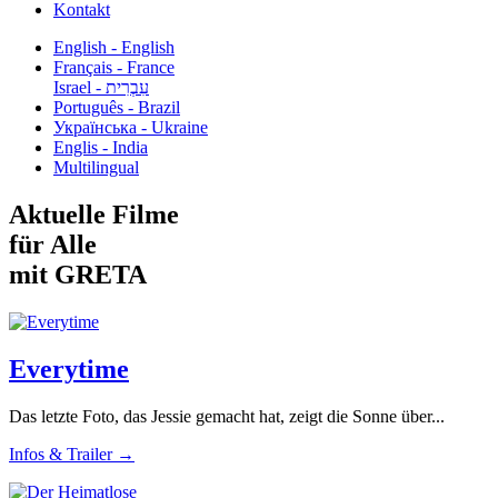
Kontakt
English - English
Français - France
עִבְרִית - Israel
Português - Brazil
Українська - Ukraine
Englis - India
Multilingual
Aktuelle Filme
für Alle
mit GRETA
Everytime
Das letzte Foto, das Jessie gemacht hat, zeigt die Sonne über...
Infos & Trailer →