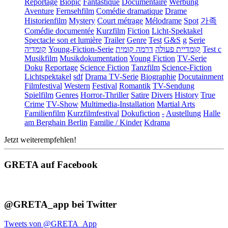
Reportage
Biopic
Fantastique
Documentaire
Werbung
Aventure
Fernsehfilm
Comédie dramatique
Drame
Historienfilm
Mystery
Court métrage
Mélodrame
Spot
가족
Comédie documentée
Kurzfilm
Fiction
Licht-Spektakel
Spectacle son et lumière
Trailer
Genre
Test
G&S
g
Serie
קומדיה
Young-Fiction-Serie
דרמה קומית
קומדיית פעולה
Test c
Musikfilm
Musikdokumentation
Young Fiction
TV-Serie
Doku
Reportage
Science Fiction
Tanzfilm
Science-Fiction
Lichtspektakel
sdf
Drama TV-Serie
Biographie
Docutainment
Filmfestival
Western
Festival
Romantik
TV-Sendung
Spielfilm
Genres
Horror-Thriller
Satire
Divers
History
True
Crime
TV-Show
Multimedia-Installation
Martial Arts
Familienfilm
Kurzfilmfestival
Dokufiction
-
Austellung
Halle
am Berghain Berlin
Familie / Kinder
Kdrama
Jetzt weiterempfehlen!
GRETA auf Facebook
@GRETA_app bei Twitter
Tweets von @GRETA_App