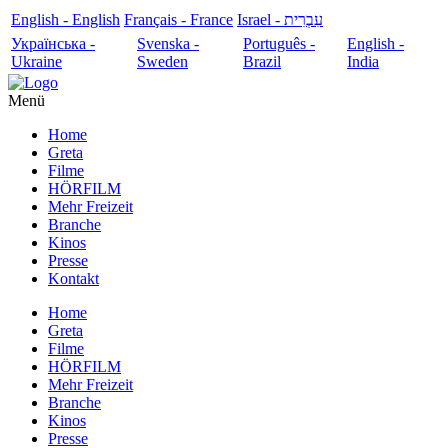
English - English
Français - France
עִבְרִית - Israel
Українська -
Svenska -
Português -
English -
Ukraine
Sweden
Brazil
India
Menü
Home
Greta
Filme
HÖRFILM
Mehr Freizeit
Branche
Kinos
Presse
Kontakt
Home
Greta
Filme
HÖRFILM
Mehr Freizeit
Branche
Kinos
Presse