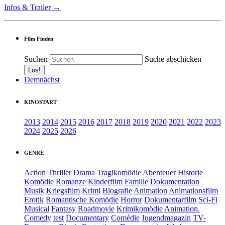
Infos & Trailer →
Film Finden
Suchen
Suche abschicken
Demnächst
KINOSTART
2013
2014
2015
2016
2017
2018
2019
2020
2021
2022
2023
2024
2025
2026
GENRE
Action
Thriller
Drama
Tragikomödie
Abenteuer
Historie
Komödie
Romanze
Kinderfilm
Familie
Dokumentation
Musik
Kriegsfilm
Krimi
Biografie
Animation
Animationsfilm
Erotik
Romantische Komödie
Horror
Dokumentarfilm
Sci-Fi
Musical
Fantasy
Roadmovie
Krimikomödie
Animation.
Comedy
test
Documentary
Comédie
Jugendmagazin
TV-