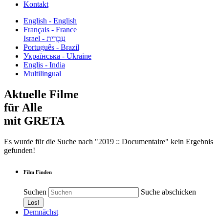
Kontakt
English - English
Français - France
עִבְרִית - Israel
Português - Brazil
Українська - Ukraine
Englis - India
Multilingual
Aktuelle Filme
für Alle
mit GRETA
Es wurde für die Suche nach "2019 :: Documentaire" kein Ergebnis
gefunden!
Film Finden
Suchen
Suche abschicken
Demnächst