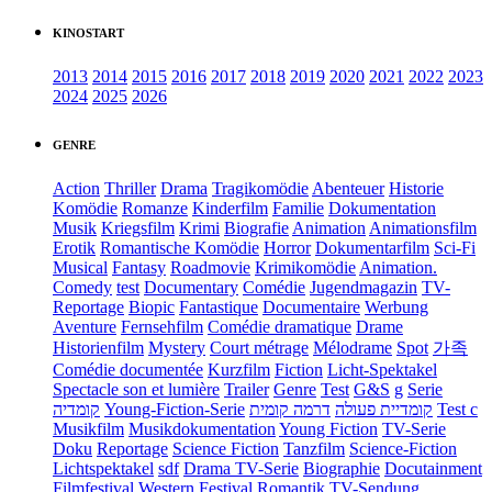
KINOSTART
2013
2014
2015
2016
2017
2018
2019
2020
2021
2022
2023
2024
2025
2026
GENRE
Action
Thriller
Drama
Tragikomödie
Abenteuer
Historie
Komödie
Romanze
Kinderfilm
Familie
Dokumentation
Musik
Kriegsfilm
Krimi
Biografie
Animation
Animationsfilm
Erotik
Romantische Komödie
Horror
Dokumentarfilm
Sci-Fi
Musical
Fantasy
Roadmovie
Krimikomödie
Animation.
Comedy
test
Documentary
Comédie
Jugendmagazin
TV-
Reportage
Biopic
Fantastique
Documentaire
Werbung
Aventure
Fernsehfilm
Comédie dramatique
Drame
Historienfilm
Mystery
Court métrage
Mélodrame
Spot
가족
Comédie documentée
Kurzfilm
Fiction
Licht-Spektakel
Spectacle son et lumière
Trailer
Genre
Test
G&S
g
Serie
קומדיה
Young-Fiction-Serie
דרמה קומית
קומדיית פעולה
Test c
Musikfilm
Musikdokumentation
Young Fiction
TV-Serie
Doku
Reportage
Science Fiction
Tanzfilm
Science-Fiction
Lichtspektakel
sdf
Drama TV-Serie
Biographie
Docutainment
Filmfestival
Western
Festival
Romantik
TV-Sendung