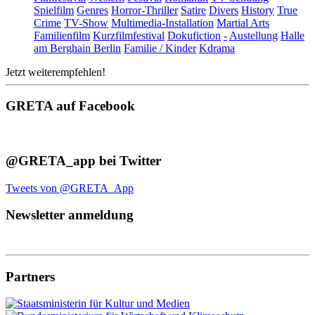
Spielfilm
Genres
Horror-Thriller
Satire
Divers
History
True
Crime
TV-Show
Multimedia-Installation
Martial Arts
Familienfilm
Kurzfilmfestival
Dokufiction
-
Austellung
Halle
am Berghain Berlin
Familie / Kinder
Kdrama
Jetzt weiterempfehlen!
GRETA auf Facebook
@GRETA_app bei Twitter
Tweets von @GRETA_App
Newsletter anmeldung
Partners