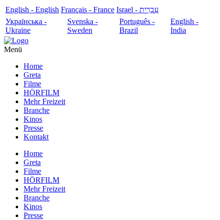
English - English
Français - France
עִבְרִית - Israel
Українська -
Svenska -
Português -
English -
Ukraine
Sweden
Brazil
India
Menü
Home
Greta
Filme
HÖRFILM
Mehr Freizeit
Branche
Kinos
Presse
Kontakt
Home
Greta
Filme
HÖRFILM
Mehr Freizeit
Branche
Kinos
Presse