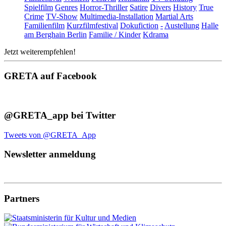
Spielfilm
Genres
Horror-Thriller
Satire
Divers
History
True
Crime
TV-Show
Multimedia-Installation
Martial Arts
Familienfilm
Kurzfilmfestival
Dokufiction
-
Austellung
Halle
am Berghain Berlin
Familie / Kinder
Kdrama
Jetzt weiterempfehlen!
GRETA auf Facebook
@GRETA_app bei Twitter
Tweets von @GRETA_App
Newsletter anmeldung
Partners