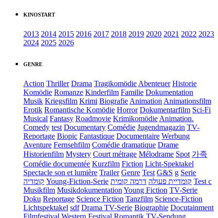
KINOSTART
2013
2014
2015
2016
2017
2018
2019
2020
2021
2022
2023
2024
2025
2026
GENRE
Action
Thriller
Drama
Tragikomödie
Abenteuer
Historie
Komödie
Romanze
Kinderfilm
Familie
Dokumentation
Musik
Kriegsfilm
Krimi
Biografie
Animation
Animationsfilm
Erotik
Romantische Komödie
Horror
Dokumentarfilm
Sci-Fi
Musical
Fantasy
Roadmovie
Krimikomödie
Animation.
Comedy
test
Documentary
Comédie
Jugendmagazin
TV-
Reportage
Biopic
Fantastique
Documentaire
Werbung
Aventure
Fernsehfilm
Comédie dramatique
Drame
Historienfilm
Mystery
Court métrage
Mélodrame
Spot
가족
Comédie documentée
Kurzfilm
Fiction
Licht-Spektakel
Spectacle son et lumière
Trailer
Genre
Test
G&S
g
Serie
קומדיה
Young-Fiction-Serie
דרמה קומית
קומדיית פעולה
Test c
Musikfilm
Musikdokumentation
Young Fiction
TV-Serie
Doku
Reportage
Science Fiction
Tanzfilm
Science-Fiction
Lichtspektakel
sdf
Drama TV-Serie
Biographie
Docutainment
Filmfestival
Western
Festival
Romantik
TV-Sendung