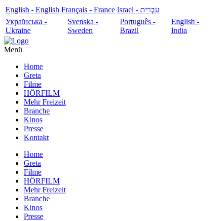
English - English
Français - France
עִבְרִית - Israel
Українська -
Svenska -
Português -
English -
Ukraine
Sweden
Brazil
India
Menü
Home
Greta
Filme
HÖRFILM
Mehr Freizeit
Branche
Kinos
Presse
Kontakt
Home
Greta
Filme
HÖRFILM
Mehr Freizeit
Branche
Kinos
Presse