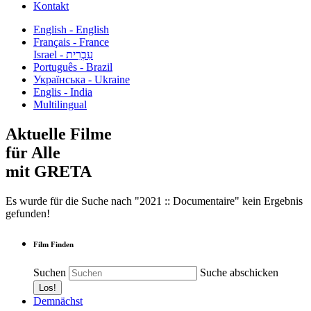
Kontakt
English - English
Français - France
עִבְרִית - Israel
Português - Brazil
Українська - Ukraine
Englis - India
Multilingual
Aktuelle Filme
für Alle
mit GRETA
Es wurde für die Suche nach "2021 :: Documentaire" kein Ergebnis
gefunden!
Film Finden
Suchen
Suche abschicken
Demnächst