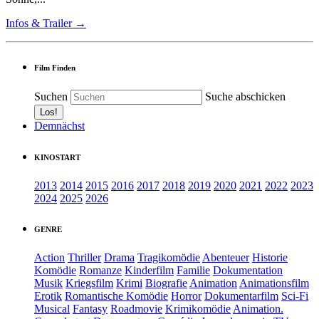
Infos & Trailer →
Film Finden
Suchen
Suche abschicken
Demnächst
KINOSTART
2013
2014
2015
2016
2017
2018
2019
2020
2021
2022
2023
2024
2025
2026
GENRE
Action
Thriller
Drama
Tragikomödie
Abenteuer
Historie
Komödie
Romanze
Kinderfilm
Familie
Dokumentation
Musik
Kriegsfilm
Krimi
Biografie
Animation
Animationsfilm
Erotik
Romantische Komödie
Horror
Dokumentarfilm
Sci-Fi
Musical
Fantasy
Roadmovie
Krimikomödie
Animation.