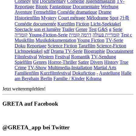
Comedy
test
Documentary
Comédie
Jugendmagazin
TV-
Reportage
Biopic
Fantastique
Documentaire
Werbung
Aventure
Fernsehfilm
Comédie dramatique
Drame
Historienfilm
Mystery
Court métrage
Mélodrame
Spot
가족
Comédie documentée
Kurzfilm
Fiction
Licht-Spektakel
Spectacle son et lumière
Trailer
Genre
Test
G&S
g
Serie
קומדיה
Young-Fiction-Serie
דרמה קומית
קומדיית פעולה
Test c
Musikfilm
Musikdokumentation
Young Fiction
TV-Serie
Doku
Reportage
Science Fiction
Tanzfilm
Science-Fiction
Lichtspektakel
sdf
Drama TV-Serie
Biographie
Docutainment
Filmfestival
Western
Festival
Romantik
TV-Sendung
Spielfilm
Genres
Horror-Thriller
Satire
Divers
History
True
Crime
TV-Show
Multimedia-Installation
Martial Arts
Familienfilm
Kurzfilmfestival
Dokufiction
-
Austellung
Halle
am Berghain Berlin
Familie / Kinder
Kdrama
Jetzt weiterempfehlen!
GRETA auf Facebook
@GRETA_app bei Twitter