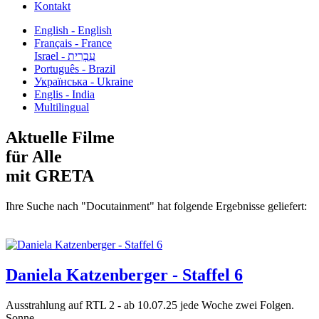
Kontakt
English - English
Français - France
עִבְרִית - Israel
Português - Brazil
Українська - Ukraine
Englis - India
Multilingual
Aktuelle Filme
für Alle
mit GRETA
Ihre Suche nach "Docutainment" hat folgende Ergebnisse geliefert:
Daniela Katzenberger - Staffel 6
Ausstrahlung auf RTL 2 - ab 10.07.25 jede Woche zwei Folgen.
Sonne,...