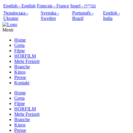
English - English
Français - France
עִבְרִית - Israel
Українська -
Svenska -
Português -
English -
Ukraine
Sweden
Brazil
India
Menü
Home
Greta
Filme
HÖRFILM
Mehr Freizeit
Branche
Kinos
Presse
Kontakt
Home
Greta
Filme
HÖRFILM
Mehr Freizeit
Branche
Kinos
Presse