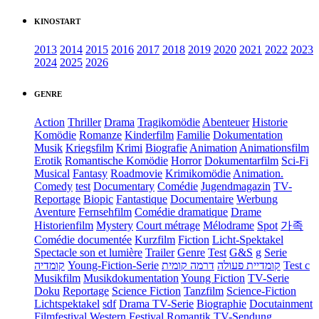
KINOSTART
2013
2014
2015
2016
2017
2018
2019
2020
2021
2022
2023
2024
2025
2026
GENRE
Action
Thriller
Drama
Tragikomödie
Abenteuer
Historie
Komödie
Romanze
Kinderfilm
Familie
Dokumentation
Musik
Kriegsfilm
Krimi
Biografie
Animation
Animationsfilm
Erotik
Romantische Komödie
Horror
Dokumentarfilm
Sci-Fi
Musical
Fantasy
Roadmovie
Krimikomödie
Animation.
Comedy
test
Documentary
Comédie
Jugendmagazin
TV-
Reportage
Biopic
Fantastique
Documentaire
Werbung
Aventure
Fernsehfilm
Comédie dramatique
Drame
Historienfilm
Mystery
Court métrage
Mélodrame
Spot
가족
Comédie documentée
Kurzfilm
Fiction
Licht-Spektakel
Spectacle son et lumière
Trailer
Genre
Test
G&S
g
Serie
קומדיה
Young-Fiction-Serie
דרמה קומית
קומדיית פעולה
Test c
Musikfilm
Musikdokumentation
Young Fiction
TV-Serie
Doku
Reportage
Science Fiction
Tanzfilm
Science-Fiction
Lichtspektakel
sdf
Drama TV-Serie
Biographie
Docutainment
Filmfestival
Western
Festival
Romantik
TV-Sendung