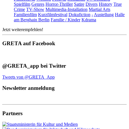
Spielfilm
Genres
Horror-Thriller
Satire
Divers
History
True
Crime
TV-Show
Multimedia-Installation
Martial Arts
Familienfilm
Kurzfilmfestival
Dokufiction
-
Austellung
Halle
am Berghain Berlin
Familie / Kinder
Kdrama
Jetzt weiterempfehlen!
GRETA auf Facebook
@GRETA_app bei Twitter
Tweets von @GRETA_App
Newsletter anmeldung
Partners