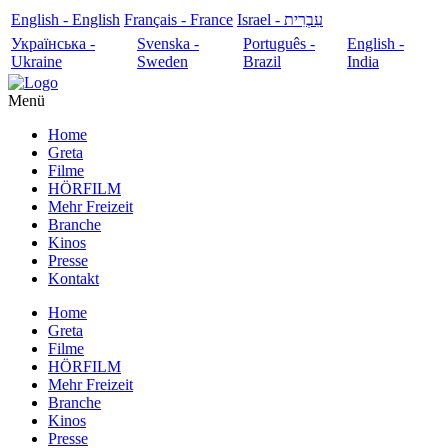
English - English
Français - France
עִבְרִית - Israel
Українська -
Svenska -
Português -
English -
Ukraine
Sweden
Brazil
India
Menü
Home
Greta
Filme
HÖRFILM
Mehr Freizeit
Branche
Kinos
Presse
Kontakt
Home
Greta
Filme
HÖRFILM
Mehr Freizeit
Branche
Kinos
Presse