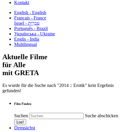
Kontakt
English - English
Français - France
עִבְרִית - Israel
Português - Brazil
Українська - Ukraine
Englis - India
Multilingual
Aktuelle Filme
für Alle
mit GRETA
Es wurde für die Suche nach "2014 :: Erotik" kein Ergebnis
gefunden!
Film Finden
Suchen
Suche abschicken
Demnächst