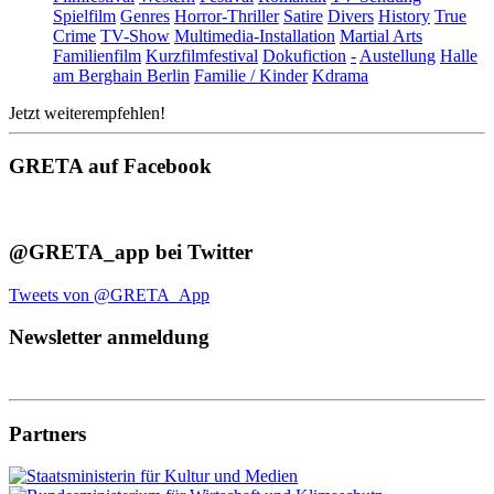
Spielfilm
Genres
Horror-Thriller
Satire
Divers
History
True
Crime
TV-Show
Multimedia-Installation
Martial Arts
Familienfilm
Kurzfilmfestival
Dokufiction
-
Austellung
Halle
am Berghain Berlin
Familie / Kinder
Kdrama
Jetzt weiterempfehlen!
GRETA auf Facebook
@GRETA_app bei Twitter
Tweets von @GRETA_App
Newsletter anmeldung
Partners