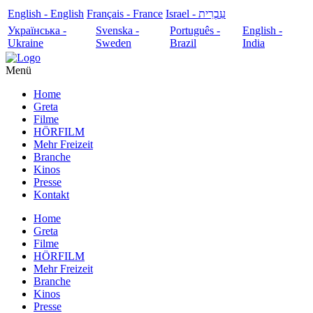
English - English
Français - France
עִבְרִית - Israel
Українська -
Svenska -
Português -
English -
Ukraine
Sweden
Brazil
India
Menü
Home
Greta
Filme
HÖRFILM
Mehr Freizeit
Branche
Kinos
Presse
Kontakt
Home
Greta
Filme
HÖRFILM
Mehr Freizeit
Branche
Kinos
Presse