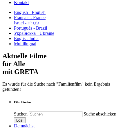
Kontakt
English - English
Français - France
עִבְרִית - Israel
Português - Brazil
Українська - Ukraine
Englis - India
Multilingual
Aktuelle Filme
für Alle
mit GRETA
Es wurde für die Suche nach "Familienfilm" kein Ergebnis
gefunden!
Film Finden
Suchen
Suche abschicken
Demnächst