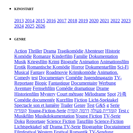
KINOSTART
2013
2014
2015
2016
2017
2018
2019
2020
2021
2022
2023
2024
2025
2026
GENRE
Action
Thriller
Drama
Tragikomödie
Abenteuer
Historie
Komödie
Romanze
Kinderfilm
Familie
Dokumentation
Musik
Kriegsfilm
Krimi
Biografie
Animation
Animationsfilm
Erotik
Romantische Komödie
Horror
Dokumentarfilm
Sci-Fi
Musical
Fantasy
Roadmovie
Krimikomödie
Animation.
Comedy
test
Documentary
Comédie
Jugendmagazin
TV-
Reportage
Biopic
Fantastique
Documentaire
Werbung
Aventure
Fernsehfilm
Comédie dramatique
Drame
Historienfilm
Mystery
Court métrage
Mélodrame
Spot
가족
Comédie documentée
Kurzfilm
Fiction
Licht-Spektakel
Spectacle son et lumière
Trailer
Genre
Test
G&S
g
Serie
קומדיה
Young-Fiction-Serie
דרמה קומית
קומדיית פעולה
Test c
Musikfilm
Musikdokumentation
Young Fiction
TV-Serie
Doku
Reportage
Science Fiction
Tanzfilm
Science-Fiction
Lichtspektakel
sdf
Drama TV-Serie
Biographie
Docutainment
Filmfestival
Western
Festival
Romantik
TV-Sendung