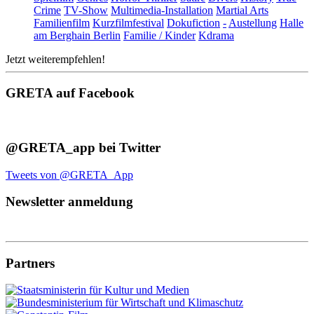
Crime
TV-Show
Multimedia-Installation
Martial Arts
Familienfilm
Kurzfilmfestival
Dokufiction
-
Austellung
Halle
am Berghain Berlin
Familie / Kinder
Kdrama
Jetzt weiterempfehlen!
GRETA auf Facebook
@GRETA_app bei Twitter
Tweets von @GRETA_App
Newsletter anmeldung
Partners