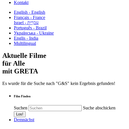
Kontakt
English - English
Français - France
עִבְרִית - Israel
Português - Brazil
Українська - Ukraine
Englis - India
Multilingual
Aktuelle Filme
für Alle
mit GRETA
Es wurde für die Suche nach "G&S" kein Ergebnis gefunden!
Film Finden
Suchen
Suche abschicken
Demnächst