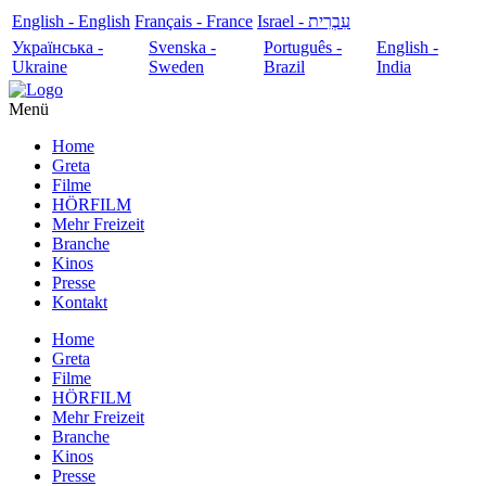
English - English
Français - France
עִבְרִית - Israel
Українська -
Svenska -
Português -
English -
Ukraine
Sweden
Brazil
India
Menü
Home
Greta
Filme
HÖRFILM
Mehr Freizeit
Branche
Kinos
Presse
Kontakt
Home
Greta
Filme
HÖRFILM
Mehr Freizeit
Branche
Kinos
Presse