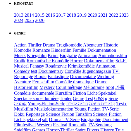
KINOSTART
2013
2014
2015
2016
2017
2018
2019
2020
2021
2022
2023
2024
2025
2026
GENRE
Action
Thriller
Drama
Tragikomödie
Abenteuer
Historie
Komödie
Romanze
Kinderfilm
Familie
Dokumentation
Musik
Kriegsfilm
Krimi
Biografie
Animation
Animationsfilm
Erotik
Romantische Komödie
Horror
Dokumentarfilm
Sci-Fi
Musical
Fantasy
Roadmovie
Krimikomödie
Animation.
Comedy
test
Documentary
Comédie
Jugendmagazin
TV-
Reportage
Biopic
Fantastique
Documentaire
Werbung
Aventure
Fernsehfilm
Comédie dramatique
Drame
Historienfilm
Mystery
Court métrage
Mélodrame
Spot
가족
Comédie documentée
Kurzfilm
Fiction
Licht-Spektakel
Spectacle son et lumière
Trailer
Genre
Test
G&S
g
Serie
קומדיה
Young-Fiction-Serie
דרמה קומית
קומדיית פעולה
Test c
Musikfilm
Musikdokumentation
Young Fiction
TV-Serie
Doku
Reportage
Science Fiction
Tanzfilm
Science-Fiction
Lichtspektakel
sdf
Drama TV-Serie
Biographie
Docutainment
Filmfestival
Western
Festival
Romantik
TV-Sendung
Spielfilm
Genres
Horror-Thriller
Satire
Divers
History
True