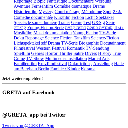
Reportage
Biopic
Fantastique
Documentaire
Werbung
Aventure
Fernsehfilm
Comédie dramatique
Drame
Historienfilm
Mystery
Court métrage
Mélodrame
Spot
가족
Comédie documentée
Kurzfilm
Fiction
Licht-Spektakel
Spectacle son et lumière
Trailer
Genre
Test
G&S
g
Serie
קומדיה
Young-Fiction-Serie
דרמה קומית
קומדיית פעולה
Test c
Musikfilm
Musikdokumentation
Young Fiction
TV-Serie
Doku
Reportage
Science Fiction
Tanzfilm
Science-Fiction
Lichtspektakel
sdf
Drama TV-Serie
Biographie
Docutainment
Filmfestival
Western
Festival
Romantik
TV-Sendung
Spielfilm
Genres
Horror-Thriller
Satire
Divers
History
True
Crime
TV-Show
Multimedia-Installation
Martial Arts
Familienfilm
Kurzfilmfestival
Dokufiction
-
Austellung
Halle
am Berghain Berlin
Familie / Kinder
Kdrama
Jetzt weiterempfehlen!
GRETA auf Facebook
@GRETA_app bei Twitter
Tweets von @GRETA_App