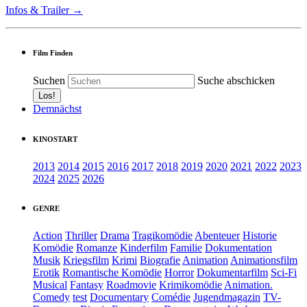
Infos & Trailer →
Film Finden
Suchen
Suche abschicken
Demnächst
KINOSTART
2013
2014
2015
2016
2017
2018
2019
2020
2021
2022
2023
2024
2025
2026
GENRE
Action
Thriller
Drama
Tragikomödie
Abenteuer
Historie
Komödie
Romanze
Kinderfilm
Familie
Dokumentation
Musik
Kriegsfilm
Krimi
Biografie
Animation
Animationsfilm
Erotik
Romantische Komödie
Horror
Dokumentarfilm
Sci-Fi
Musical
Fantasy
Roadmovie
Krimikomödie
Animation.
Comedy
test
Documentary
Comédie
Jugendmagazin
TV-