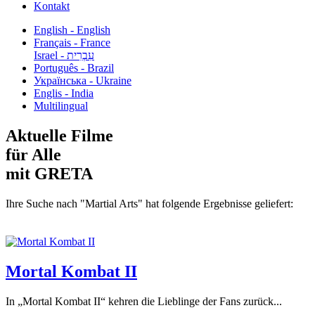
Kontakt
English - English
Français - France
עִבְרִית - Israel
Português - Brazil
Українська - Ukraine
Englis - India
Multilingual
Aktuelle Filme
für Alle
mit GRETA
Ihre Suche nach "Martial Arts" hat folgende Ergebnisse geliefert:
Mortal Kombat II
In „Mortal Kombat II“ kehren die Lieblinge der Fans zurück...