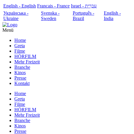
English - English
Français - France
עִבְרִית - Israel
Українська -
Svenska -
Português -
English -
Ukraine
Sweden
Brazil
India
Menü
Home
Greta
Filme
HÖRFILM
Mehr Freizeit
Branche
Kinos
Presse
Kontakt
Home
Greta
Filme
HÖRFILM
Mehr Freizeit
Branche
Kinos
Presse