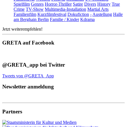
Spielfilm
Genres
Horror-Thriller
Satire
Divers
History
True
Crime
TV-Show
Multimedia-Installation
Martial Arts
Familienfilm
Kurzfilmfestival
Dokufiction
-
Austellung
Halle
am Berghain Berlin
Familie / Kinder
Kdrama
Jetzt weiterempfehlen!
GRETA auf Facebook
@GRETA_app bei Twitter
Tweets von @GRETA_App
Newsletter anmeldung
Partners