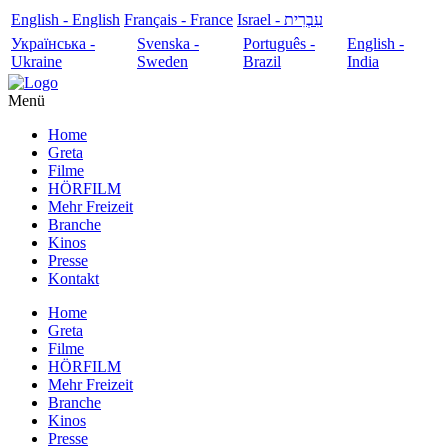
English - English
Français - France
עִבְרִית - Israel
Українська -
Svenska -
Português -
English -
Ukraine
Sweden
Brazil
India
Menü
Home
Greta
Filme
HÖRFILM
Mehr Freizeit
Branche
Kinos
Presse
Kontakt
Home
Greta
Filme
HÖRFILM
Mehr Freizeit
Branche
Kinos
Presse