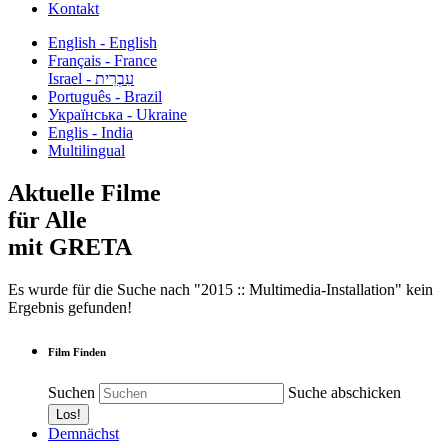
Kontakt
English - English
Français - France
עִבְרִית - Israel
Português - Brazil
Українська - Ukraine
Englis - India
Multilingual
Aktuelle Filme
für Alle
mit GRETA
Es wurde für die Suche nach "2015 :: Multimedia-Installation" kein
Ergebnis gefunden!
Film Finden
Suchen
Suche abschicken
Demnächst