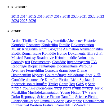
KINOSTART
2013
2014
2015
2016
2017
2018
2019
2020
2021
2022
2023
2024
2025
2026
GENRE
Action
Thriller
Drama
Tragikomödie
Abenteuer
Historie
Komödie
Romanze
Kinderfilm
Familie
Dokumentation
Musik
Kriegsfilm
Krimi
Biografie
Animation
Animationsfilm
Erotik
Romantische Komödie
Horror
Dokumentarfilm
Sci-Fi
Musical
Fantasy
Roadmovie
Krimikomödie
Animation.
Comedy
test
Documentary
Comédie
Jugendmagazin
TV-
Reportage
Biopic
Fantastique
Documentaire
Werbung
Aventure
Fernsehfilm
Comédie dramatique
Drame
Historienfilm
Mystery
Court métrage
Mélodrame
Spot
가족
Comédie documentée
Kurzfilm
Fiction
Licht-Spektakel
Spectacle son et lumière
Trailer
Genre
Test
G&S
g
Serie
קומדיה
Young-Fiction-Serie
דרמה קומית
קומדיית פעולה
Test c
Musikfilm
Musikdokumentation
Young Fiction
TV-Serie
Doku
Reportage
Science Fiction
Tanzfilm
Science-Fiction
Lichtspektakel
sdf
Drama TV-Serie
Biographie
Docutainment
Filmfestival
Western
Festival
Romantik
TV-Sendung