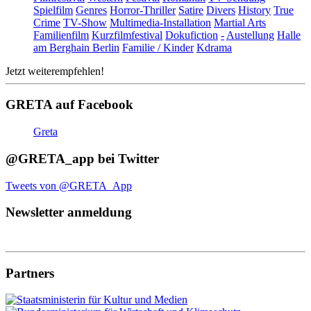
Spielfilm
Genres
Horror-Thriller
Satire
Divers
History
True
Crime
TV-Show
Multimedia-Installation
Martial Arts
Familienfilm
Kurzfilmfestival
Dokufiction
-
Austellung
Halle
am Berghain Berlin
Familie / Kinder
Kdrama
Jetzt weiterempfehlen!
GRETA auf Facebook
Greta
@GRETA_app bei Twitter
Tweets von @GRETA_App
Newsletter anmeldung
Partners