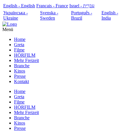
English - English
Français - France
עִבְרִית - Israel
Українська -
Svenska -
Português -
English -
Ukraine
Sweden
Brazil
India
Menü
Home
Greta
Filme
HÖRFILM
Mehr Freizeit
Branche
Kinos
Presse
Kontakt
Home
Greta
Filme
HÖRFILM
Mehr Freizeit
Branche
Kinos
Presse