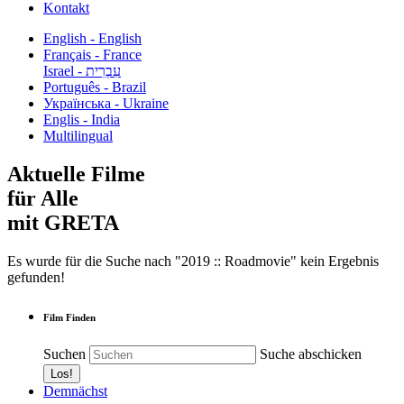
Kontakt
English - English
Français - France
עִבְרִית - Israel
Português - Brazil
Українська - Ukraine
Englis - India
Multilingual
Aktuelle Filme
für Alle
mit GRETA
Es wurde für die Suche nach "2019 :: Roadmovie" kein Ergebnis
gefunden!
Film Finden
Suchen
Suche abschicken
Demnächst