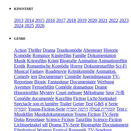
KINOSTART
2013
2014
2015
2016
2017
2018
2019
2020
2021
2022
2023
2024
2025
2026
GENRE
Action
Thriller
Drama
Tragikomödie
Abenteuer
Historie
Komödie
Romanze
Kinderfilm
Familie
Dokumentation
Musik
Kriegsfilm
Krimi
Biografie
Animation
Animationsfilm
Erotik
Romantische Komödie
Horror
Dokumentarfilm
Sci-Fi
Musical
Fantasy
Roadmovie
Krimikomödie
Animation.
Comedy
test
Documentary
Comédie
Jugendmagazin
TV-
Reportage
Biopic
Fantastique
Documentaire
Werbung
Aventure
Fernsehfilm
Comédie dramatique
Drame
Historienfilm
Mystery
Court métrage
Mélodrame
Spot
가족
Comédie documentée
Kurzfilm
Fiction
Licht-Spektakel
Spectacle son et lumière
Trailer
Genre
Test
G&S
g
Serie
קומדיה
Young-Fiction-Serie
דרמה קומית
קומדיית פעולה
Test c
Musikfilm
Musikdokumentation
Young Fiction
TV-Serie
Doku
Reportage
Science Fiction
Tanzfilm
Science-Fiction
Lichtspektakel
sdf
Drama TV-Serie
Biographie
Docutainment
Filmfestival
Western
Festival
Romantik
TV-Sendung