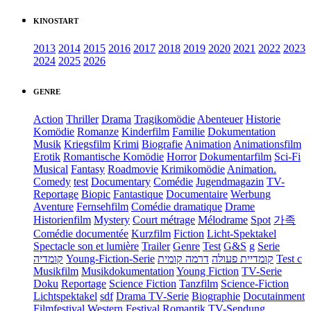
KINOSTART
2013
2014
2015
2016
2017
2018
2019
2020
2021
2022
2023
2024
2025
2026
GENRE
Action
Thriller
Drama
Tragikomödie
Abenteuer
Historie
Komödie
Romanze
Kinderfilm
Familie
Dokumentation
Musik
Kriegsfilm
Krimi
Biografie
Animation
Animationsfilm
Erotik
Romantische Komödie
Horror
Dokumentarfilm
Sci-Fi
Musical
Fantasy
Roadmovie
Krimikomödie
Animation.
Comedy
test
Documentary
Comédie
Jugendmagazin
TV-
Reportage
Biopic
Fantastique
Documentaire
Werbung
Aventure
Fernsehfilm
Comédie dramatique
Drame
Historienfilm
Mystery
Court métrage
Mélodrame
Spot
가족
Comédie documentée
Kurzfilm
Fiction
Licht-Spektakel
Spectacle son et lumière
Trailer
Genre
Test
G&S
g
Serie
קומדיה
Young-Fiction-Serie
דרמה קומית
קומדיית פעולה
Test c
Musikfilm
Musikdokumentation
Young Fiction
TV-Serie
Doku
Reportage
Science Fiction
Tanzfilm
Science-Fiction
Lichtspektakel
sdf
Drama TV-Serie
Biographie
Docutainment
Filmfestival
Western
Festival
Romantik
TV-Sendung