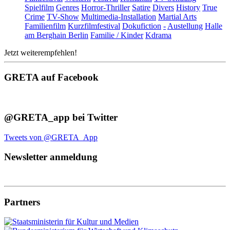
Spielfilm
Genres
Horror-Thriller
Satire
Divers
History
True
Crime
TV-Show
Multimedia-Installation
Martial Arts
Familienfilm
Kurzfilmfestival
Dokufiction
-
Austellung
Halle
am Berghain Berlin
Familie / Kinder
Kdrama
Jetzt weiterempfehlen!
GRETA auf Facebook
@GRETA_app bei Twitter
Tweets von @GRETA_App
Newsletter anmeldung
Partners