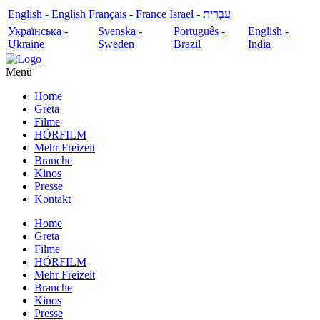
English - English
Français - France
עִבְרִית - Israel
Українська -
Svenska -
Português -
English -
Ukraine
Sweden
Brazil
India
Menü
Home
Greta
Filme
HÖRFILM
Mehr Freizeit
Branche
Kinos
Presse
Kontakt
Home
Greta
Filme
HÖRFILM
Mehr Freizeit
Branche
Kinos
Presse