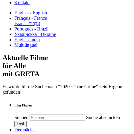
Kontakt
English - English
Français - France
עִבְרִית - Israel
Português - Brazil
Українська - Ukraine
Englis - India
Multilingual
Aktuelle Filme
für Alle
mit GRETA
Es wurde für die Suche nach "2020 :: True Crime" kein Ergebnis
gefunden!
Film Finden
Suchen
Suche abschicken
Demnächst