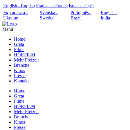
English - English
Français - France
עִבְרִית - Israel
Українська -
Svenska -
Português -
English -
Ukraine
Sweden
Brazil
India
Menü
Home
Greta
Filme
HÖRFILM
Mehr Freizeit
Branche
Kinos
Presse
Kontakt
Home
Greta
Filme
HÖRFILM
Mehr Freizeit
Branche
Kinos
Presse