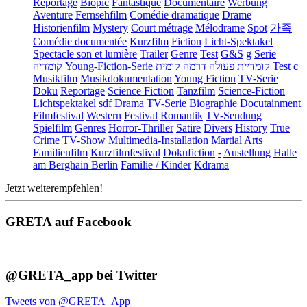
Reportage
Biopic
Fantastique
Documentaire
Werbung
Aventure
Fernsehfilm
Comédie dramatique
Drame
Historienfilm
Mystery
Court métrage
Mélodrame
Spot
가족
Comédie documentée
Kurzfilm
Fiction
Licht-Spektakel
Spectacle son et lumière
Trailer
Genre
Test
G&S
g
Serie
קומדיה
Young-Fiction-Serie
דרמה קומית
קומדיית פעולה
Test c
Musikfilm
Musikdokumentation
Young Fiction
TV-Serie
Doku
Reportage
Science Fiction
Tanzfilm
Science-Fiction
Lichtspektakel
sdf
Drama TV-Serie
Biographie
Docutainment
Filmfestival
Western
Festival
Romantik
TV-Sendung
Spielfilm
Genres
Horror-Thriller
Satire
Divers
History
True
Crime
TV-Show
Multimedia-Installation
Martial Arts
Familienfilm
Kurzfilmfestival
Dokufiction
-
Austellung
Halle
am Berghain Berlin
Familie / Kinder
Kdrama
Jetzt weiterempfehlen!
GRETA auf Facebook
@GRETA_app bei Twitter
Tweets von @GRETA_App