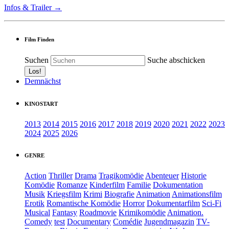
Infos & Trailer →
Film Finden
Suchen
Suche abschicken
Demnächst
KINOSTART
2013
2014
2015
2016
2017
2018
2019
2020
2021
2022
2023
2024
2025
2026
GENRE
Action
Thriller
Drama
Tragikomödie
Abenteuer
Historie
Komödie
Romanze
Kinderfilm
Familie
Dokumentation
Musik
Kriegsfilm
Krimi
Biografie
Animation
Animationsfilm
Erotik
Romantische Komödie
Horror
Dokumentarfilm
Sci-Fi
Musical
Fantasy
Roadmovie
Krimikomödie
Animation.
Comedy
test
Documentary
Comédie
Jugendmagazin
TV-