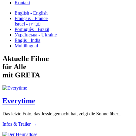
Kontakt
English - English
Français - France
עִבְרִית - Israel
Português - Brazil
Українська - Ukraine
Englis - India
Multilingual
Aktuelle Filme
für Alle
mit GRETA
Everytime
Das letzte Foto, das Jessie gemacht hat, zeigt die Sonne über...
Infos & Trailer →