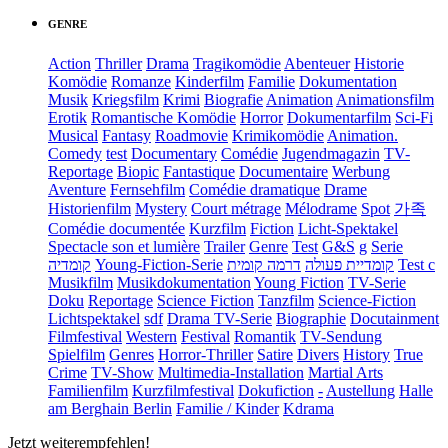
GENRE
Action
Thriller
Drama
Tragikomödie
Abenteuer
Historie
Komödie
Romanze
Kinderfilm
Familie
Dokumentation
Musik
Kriegsfilm
Krimi
Biografie
Animation
Animationsfilm
Erotik
Romantische Komödie
Horror
Dokumentarfilm
Sci-Fi
Musical
Fantasy
Roadmovie
Krimikomödie
Animation.
Comedy
test
Documentary
Comédie
Jugendmagazin
TV-
Reportage
Biopic
Fantastique
Documentaire
Werbung
Aventure
Fernsehfilm
Comédie dramatique
Drame
Historienfilm
Mystery
Court métrage
Mélodrame
Spot
가족
Comédie documentée
Kurzfilm
Fiction
Licht-Spektakel
Spectacle son et lumière
Trailer
Genre
Test
G&S
g
Serie
קומדיה
Young-Fiction-Serie
דרמה קומית
קומדיית פעולה
Test c
Musikfilm
Musikdokumentation
Young Fiction
TV-Serie
Doku
Reportage
Science Fiction
Tanzfilm
Science-Fiction
Lichtspektakel
sdf
Drama TV-Serie
Biographie
Docutainment
Filmfestival
Western
Festival
Romantik
TV-Sendung
Spielfilm
Genres
Horror-Thriller
Satire
Divers
History
True
Crime
TV-Show
Multimedia-Installation
Martial Arts
Familienfilm
Kurzfilmfestival
Dokufiction
-
Austellung
Halle
am Berghain Berlin
Familie / Kinder
Kdrama
Jetzt weiterempfehlen!