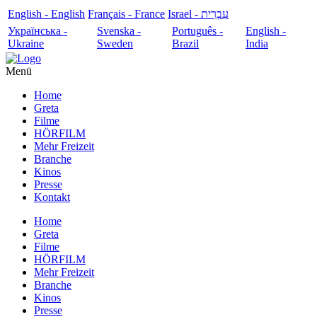
English - English
Français - France
עִבְרִית - Israel
Українська -
Svenska -
Português -
English -
Ukraine
Sweden
Brazil
India
Menü
Home
Greta
Filme
HÖRFILM
Mehr Freizeit
Branche
Kinos
Presse
Kontakt
Home
Greta
Filme
HÖRFILM
Mehr Freizeit
Branche
Kinos
Presse