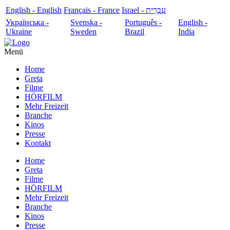
English - English
Français - France
עִבְרִית - Israel
Українська -
Svenska -
Português -
English -
Ukraine
Sweden
Brazil
India
Menü
Home
Greta
Filme
HÖRFILM
Mehr Freizeit
Branche
Kinos
Presse
Kontakt
Home
Greta
Filme
HÖRFILM
Mehr Freizeit
Branche
Kinos
Presse