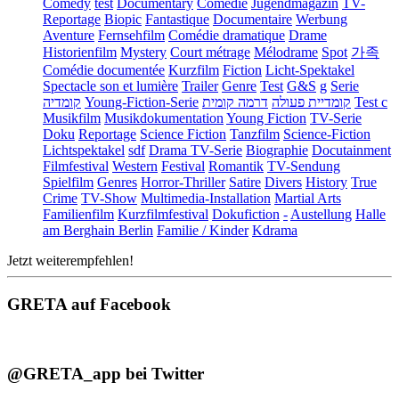
Comedy
test
Documentary
Comédie
Jugendmagazin
TV-
Reportage
Biopic
Fantastique
Documentaire
Werbung
Aventure
Fernsehfilm
Comédie dramatique
Drame
Historienfilm
Mystery
Court métrage
Mélodrame
Spot
가족
Comédie documentée
Kurzfilm
Fiction
Licht-Spektakel
Spectacle son et lumière
Trailer
Genre
Test
G&S
g
Serie
קומדיה
Young-Fiction-Serie
דרמה קומית
קומדיית פעולה
Test c
Musikfilm
Musikdokumentation
Young Fiction
TV-Serie
Doku
Reportage
Science Fiction
Tanzfilm
Science-Fiction
Lichtspektakel
sdf
Drama TV-Serie
Biographie
Docutainment
Filmfestival
Western
Festival
Romantik
TV-Sendung
Spielfilm
Genres
Horror-Thriller
Satire
Divers
History
True
Crime
TV-Show
Multimedia-Installation
Martial Arts
Familienfilm
Kurzfilmfestival
Dokufiction
-
Austellung
Halle
am Berghain Berlin
Familie / Kinder
Kdrama
Jetzt weiterempfehlen!
GRETA auf Facebook
@GRETA_app bei Twitter