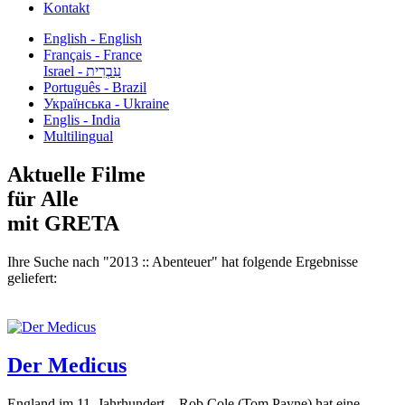
Kontakt
English - English
Français - France
עִבְרִית - Israel
Português - Brazil
Українська - Ukraine
Englis - India
Multilingual
Aktuelle Filme
für Alle
mit GRETA
Ihre Suche nach "2013 :: Abenteuer" hat folgende Ergebnisse
geliefert:
Der Medicus
England im 11. Jahrhundert – Rob Cole (Tom Payne) hat eine...