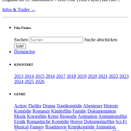
Infos & Trailer →
Film Finden
Suchen
Suche abschicken
Demnächst
KINOSTART
2013
2014
2015
2016
2017
2018
2019
2020
2021
2022
2023
2024
2025
2026
GENRE
Action
Thriller
Drama
Tragikomödie
Abenteuer
Historie
Komödie
Romanze
Kinderfilm
Familie
Dokumentation
Musik
Kriegsfilm
Krimi
Biografie
Animation
Animationsfilm
Erotik
Romantische Komödie
Horror
Dokumentarfilm
Sci-Fi
Musical
Fantasy
Roadmovie
Krimikomödie
Animation.