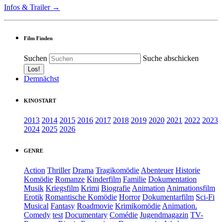
Infos & Trailer →
Film Finden
Suchen
Suche abschicken
Demnächst
KINOSTART
2013
2014
2015
2016
2017
2018
2019
2020
2021
2022
2023
2024
2025
2026
GENRE
Action
Thriller
Drama
Tragikomödie
Abenteuer
Historie
Komödie
Romanze
Kinderfilm
Familie
Dokumentation
Musik
Kriegsfilm
Krimi
Biografie
Animation
Animationsfilm
Erotik
Romantische Komödie
Horror
Dokumentarfilm
Sci-Fi
Musical
Fantasy
Roadmovie
Krimikomödie
Animation.
Comedy
test
Documentary
Comédie
Jugendmagazin
TV-