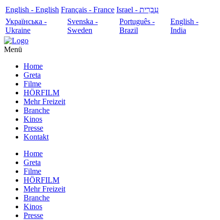
English - English
Français - France
עִבְרִית - Israel
Українська -
Svenska -
Português -
English -
Ukraine
Sweden
Brazil
India
Menü
Home
Greta
Filme
HÖRFILM
Mehr Freizeit
Branche
Kinos
Presse
Kontakt
Home
Greta
Filme
HÖRFILM
Mehr Freizeit
Branche
Kinos
Presse