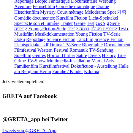
Reportage
Biopic
Fantastique
Documentaire
Werbung
Aventure
Fernsehfilm
Comédie dramatique
Drame
Historienfilm
Mystery
Court métrage
Mélodrame
Spot
가족
Comédie documentée
Kurzfilm
Fiction
Licht-Spektakel
Spectacle son et lumière
Trailer
Genre
Test
G&S
g
Serie
קומדיה
Young-Fiction-Serie
דרמה קומית
קומדיית פעולה
Test c
Musikfilm
Musikdokumentation
Young Fiction
TV-Serie
Doku
Reportage
Science Fiction
Tanzfilm
Science-Fiction
Lichtspektakel
sdf
Drama TV-Serie
Biographie
Docutainment
Filmfestival
Western
Festival
Romantik
TV-Sendung
Spielfilm
Genres
Horror-Thriller
Satire
Divers
History
True
Crime
TV-Show
Multimedia-Installation
Martial Arts
Familienfilm
Kurzfilmfestival
Dokufiction
-
Austellung
Halle
am Berghain Berlin
Familie / Kinder
Kdrama
Jetzt weiterempfehlen!
GRETA auf Facebook
@GRETA_app bei Twitter
Tweets von @GRETA_App