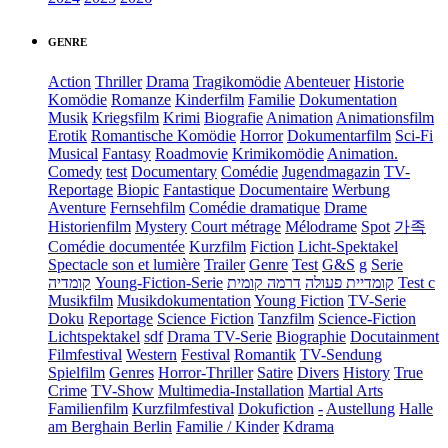
GENRE
Action
Thriller
Drama
Tragikomödie
Abenteuer
Historie
Komödie
Romanze
Kinderfilm
Familie
Dokumentation
Musik
Kriegsfilm
Krimi
Biografie
Animation
Animationsfilm
Erotik
Romantische Komödie
Horror
Dokumentarfilm
Sci-Fi
Musical
Fantasy
Roadmovie
Krimikomödie
Animation.
Comedy
test
Documentary
Comédie
Jugendmagazin
TV-
Reportage
Biopic
Fantastique
Documentaire
Werbung
Aventure
Fernsehfilm
Comédie dramatique
Drame
Historienfilm
Mystery
Court métrage
Mélodrame
Spot
가족
Comédie documentée
Kurzfilm
Fiction
Licht-Spektakel
Spectacle son et lumière
Trailer
Genre
Test
G&S
g
Serie
קומדיה
Young-Fiction-Serie
דרמה קומית
קומדיית פעולה
Test c
Musikfilm
Musikdokumentation
Young Fiction
TV-Serie
Doku
Reportage
Science Fiction
Tanzfilm
Science-Fiction
Lichtspektakel
sdf
Drama TV-Serie
Biographie
Docutainment
Filmfestival
Western
Festival
Romantik
TV-Sendung
Spielfilm
Genres
Horror-Thriller
Satire
Divers
History
True
Crime
TV-Show
Multimedia-Installation
Martial Arts
Familienfilm
Kurzfilmfestival
Dokufiction
-
Austellung
Halle
am Berghain Berlin
Familie / Kinder
Kdrama