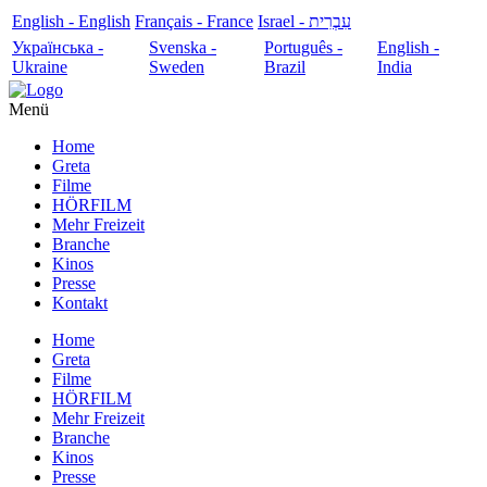
English - English
Français - France
עִבְרִית - Israel
Українська -
Svenska -
Português -
English -
Ukraine
Sweden
Brazil
India
Menü
Home
Greta
Filme
HÖRFILM
Mehr Freizeit
Branche
Kinos
Presse
Kontakt
Home
Greta
Filme
HÖRFILM
Mehr Freizeit
Branche
Kinos
Presse