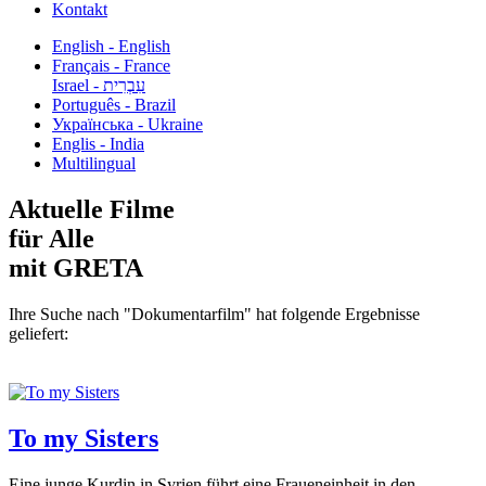
Kontakt
English - English
Français - France
עִבְרִית - Israel
Português - Brazil
Українська - Ukraine
Englis - India
Multilingual
Aktuelle Filme
für Alle
mit GRETA
Ihre Suche nach "Dokumentarfilm" hat folgende Ergebnisse
geliefert:
To my Sisters
Eine junge Kurdin in Syrien führt eine Fraueneinheit in den...