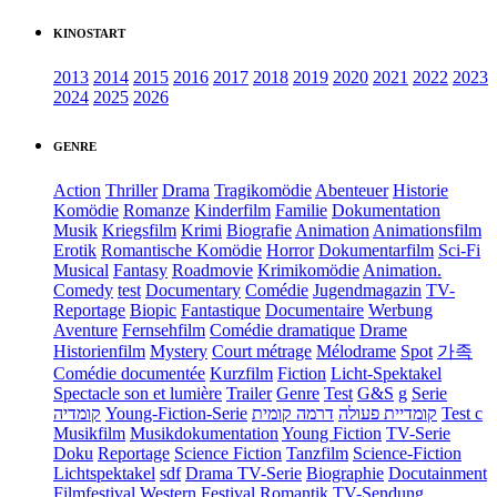
KINOSTART
2013
2014
2015
2016
2017
2018
2019
2020
2021
2022
2023
2024
2025
2026
GENRE
Action
Thriller
Drama
Tragikomödie
Abenteuer
Historie
Komödie
Romanze
Kinderfilm
Familie
Dokumentation
Musik
Kriegsfilm
Krimi
Biografie
Animation
Animationsfilm
Erotik
Romantische Komödie
Horror
Dokumentarfilm
Sci-Fi
Musical
Fantasy
Roadmovie
Krimikomödie
Animation.
Comedy
test
Documentary
Comédie
Jugendmagazin
TV-
Reportage
Biopic
Fantastique
Documentaire
Werbung
Aventure
Fernsehfilm
Comédie dramatique
Drame
Historienfilm
Mystery
Court métrage
Mélodrame
Spot
가족
Comédie documentée
Kurzfilm
Fiction
Licht-Spektakel
Spectacle son et lumière
Trailer
Genre
Test
G&S
g
Serie
קומדיה
Young-Fiction-Serie
דרמה קומית
קומדיית פעולה
Test c
Musikfilm
Musikdokumentation
Young Fiction
TV-Serie
Doku
Reportage
Science Fiction
Tanzfilm
Science-Fiction
Lichtspektakel
sdf
Drama TV-Serie
Biographie
Docutainment
Filmfestival
Western
Festival
Romantik
TV-Sendung