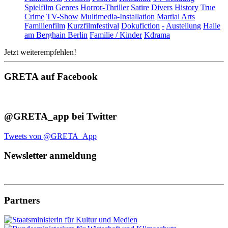
Spielfilm
Genres
Horror-Thriller
Satire
Divers
History
True
Crime
TV-Show
Multimedia-Installation
Martial Arts
Familienfilm
Kurzfilmfestival
Dokufiction
-
Austellung
Halle
am Berghain Berlin
Familie / Kinder
Kdrama
Jetzt weiterempfehlen!
GRETA auf Facebook
@GRETA_app bei Twitter
Tweets von @GRETA_App
Newsletter anmeldung
Partners