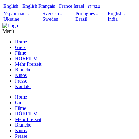
English - English
Français - France
עִבְרִית - Israel
Українська -
Svenska -
Português -
English -
Ukraine
Sweden
Brazil
India
Menü
Home
Greta
Filme
HÖRFILM
Mehr Freizeit
Branche
Kinos
Presse
Kontakt
Home
Greta
Filme
HÖRFILM
Mehr Freizeit
Branche
Kinos
Presse