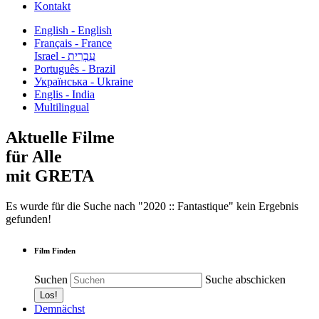
Kontakt
English - English
Français - France
עִבְרִית - Israel
Português - Brazil
Українська - Ukraine
Englis - India
Multilingual
Aktuelle Filme
für Alle
mit GRETA
Es wurde für die Suche nach "2020 :: Fantastique" kein Ergebnis
gefunden!
Film Finden
Suchen
Suche abschicken
Demnächst