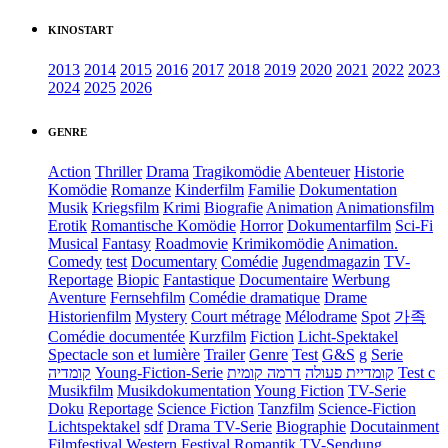
KINOSTART
2013
2014
2015
2016
2017
2018
2019
2020
2021
2022
2023
2024
2025
2026
GENRE
Action
Thriller
Drama
Tragikomödie
Abenteuer
Historie
Komödie
Romanze
Kinderfilm
Familie
Dokumentation
Musik
Kriegsfilm
Krimi
Biografie
Animation
Animationsfilm
Erotik
Romantische Komödie
Horror
Dokumentarfilm
Sci-Fi
Musical
Fantasy
Roadmovie
Krimikomödie
Animation.
Comedy
test
Documentary
Comédie
Jugendmagazin
TV-
Reportage
Biopic
Fantastique
Documentaire
Werbung
Aventure
Fernsehfilm
Comédie dramatique
Drame
Historienfilm
Mystery
Court métrage
Mélodrame
Spot
가족
Comédie documentée
Kurzfilm
Fiction
Licht-Spektakel
Spectacle son et lumière
Trailer
Genre
Test
G&S
g
Serie
קומדיה
Young-Fiction-Serie
דרמה קומית
קומדיית פעולה
Test c
Musikfilm
Musikdokumentation
Young Fiction
TV-Serie
Doku
Reportage
Science Fiction
Tanzfilm
Science-Fiction
Lichtspektakel
sdf
Drama TV-Serie
Biographie
Docutainment
Filmfestival
Western
Festival
Romantik
TV-Sendung