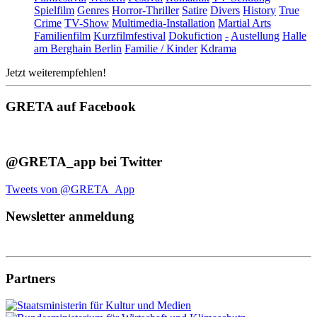
Spielfilm
Genres
Horror-Thriller
Satire
Divers
History
True
Crime
TV-Show
Multimedia-Installation
Martial Arts
Familienfilm
Kurzfilmfestival
Dokufiction
-
Austellung
Halle
am Berghain Berlin
Familie / Kinder
Kdrama
Jetzt weiterempfehlen!
GRETA auf Facebook
@GRETA_app bei Twitter
Tweets von @GRETA_App
Newsletter anmeldung
Partners