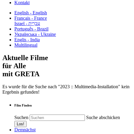
Kontakt
English - English
Français - France
עִבְרִית - Israel
Português - Brazil
Українська - Ukraine
Englis - India
Multilingual
Aktuelle Filme
für Alle
mit GRETA
Es wurde für die Suche nach "2023 :: Multimedia-Installation" kein
Ergebnis gefunden!
Film Finden
Suchen
Suche abschicken
Demnächst