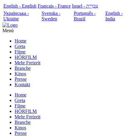
English - English
Français - France
עִבְרִית - Israel
Українська -
Svenska -
Português -
English -
Ukraine
Sweden
Brazil
India
Menü
Home
Greta
Filme
HÖRFILM
Mehr Freizeit
Branche
Kinos
Presse
Kontakt
Home
Greta
Filme
HÖRFILM
Mehr Freizeit
Branche
Kinos
Presse