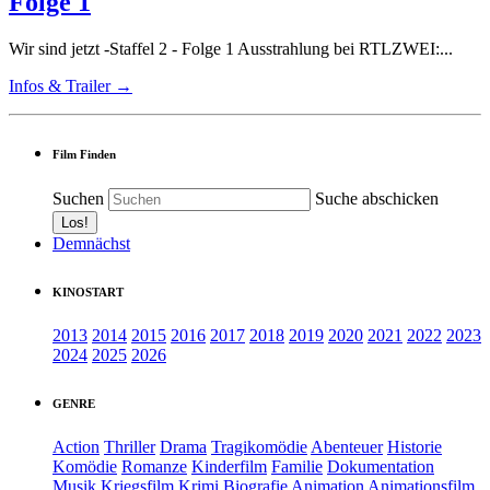
Folge 1
Wir sind jetzt -Staffel 2 - Folge 1 Ausstrahlung bei RTLZWEI:...
Infos & Trailer →
Film Finden
Suchen
Suche abschicken
Demnächst
KINOSTART
2013
2014
2015
2016
2017
2018
2019
2020
2021
2022
2023
2024
2025
2026
GENRE
Action
Thriller
Drama
Tragikomödie
Abenteuer
Historie
Komödie
Romanze
Kinderfilm
Familie
Dokumentation
Musik
Kriegsfilm
Krimi
Biografie
Animation
Animationsfilm