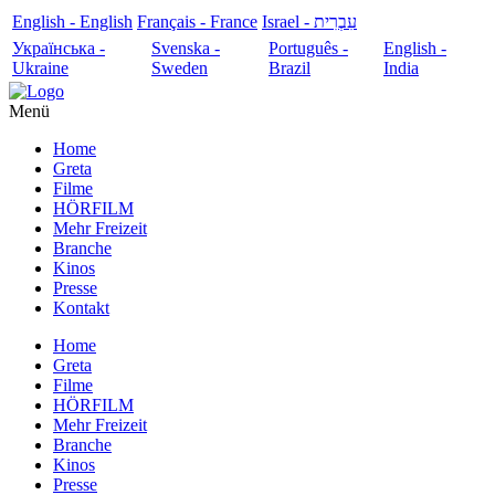
English - English
Français - France
עִבְרִית - Israel
Українська -
Svenska -
Português -
English -
Ukraine
Sweden
Brazil
India
Menü
Home
Greta
Filme
HÖRFILM
Mehr Freizeit
Branche
Kinos
Presse
Kontakt
Home
Greta
Filme
HÖRFILM
Mehr Freizeit
Branche
Kinos
Presse