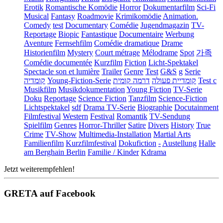
Erotik
Romantische Komödie
Horror
Dokumentarfilm
Sci-Fi
Musical
Fantasy
Roadmovie
Krimikomödie
Animation.
Comedy
test
Documentary
Comédie
Jugendmagazin
TV-
Reportage
Biopic
Fantastique
Documentaire
Werbung
Aventure
Fernsehfilm
Comédie dramatique
Drame
Historienfilm
Mystery
Court métrage
Mélodrame
Spot
가족
Comédie documentée
Kurzfilm
Fiction
Licht-Spektakel
Spectacle son et lumière
Trailer
Genre
Test
G&S
g
Serie
קומדיה
Young-Fiction-Serie
דרמה קומית
קומדיית פעולה
Test c
Musikfilm
Musikdokumentation
Young Fiction
TV-Serie
Doku
Reportage
Science Fiction
Tanzfilm
Science-Fiction
Lichtspektakel
sdf
Drama TV-Serie
Biographie
Docutainment
Filmfestival
Western
Festival
Romantik
TV-Sendung
Spielfilm
Genres
Horror-Thriller
Satire
Divers
History
True
Crime
TV-Show
Multimedia-Installation
Martial Arts
Familienfilm
Kurzfilmfestival
Dokufiction
-
Austellung
Halle
am Berghain Berlin
Familie / Kinder
Kdrama
Jetzt weiterempfehlen!
GRETA auf Facebook