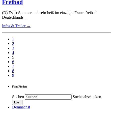
Freibad
(D) Es ist Sommer und sehr heiß im einzigen Frauenfreibad
Deutschlands....
Infos & Trailer →
1
2
3
4
5
6
7
8
9
Film Finden
Suchen
Suche abschicken
Demnächst