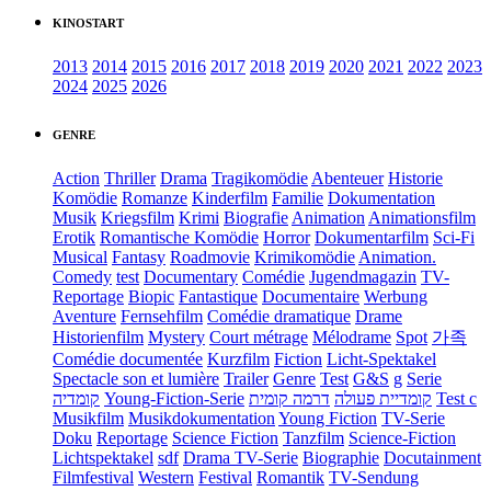
KINOSTART
2013
2014
2015
2016
2017
2018
2019
2020
2021
2022
2023
2024
2025
2026
GENRE
Action
Thriller
Drama
Tragikomödie
Abenteuer
Historie
Komödie
Romanze
Kinderfilm
Familie
Dokumentation
Musik
Kriegsfilm
Krimi
Biografie
Animation
Animationsfilm
Erotik
Romantische Komödie
Horror
Dokumentarfilm
Sci-Fi
Musical
Fantasy
Roadmovie
Krimikomödie
Animation.
Comedy
test
Documentary
Comédie
Jugendmagazin
TV-
Reportage
Biopic
Fantastique
Documentaire
Werbung
Aventure
Fernsehfilm
Comédie dramatique
Drame
Historienfilm
Mystery
Court métrage
Mélodrame
Spot
가족
Comédie documentée
Kurzfilm
Fiction
Licht-Spektakel
Spectacle son et lumière
Trailer
Genre
Test
G&S
g
Serie
קומדיה
Young-Fiction-Serie
דרמה קומית
קומדיית פעולה
Test c
Musikfilm
Musikdokumentation
Young Fiction
TV-Serie
Doku
Reportage
Science Fiction
Tanzfilm
Science-Fiction
Lichtspektakel
sdf
Drama TV-Serie
Biographie
Docutainment
Filmfestival
Western
Festival
Romantik
TV-Sendung