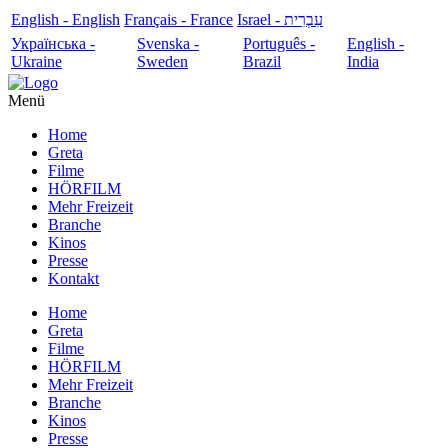
English - English
Français - France
עִבְרִית - Israel
Українська -
Svenska -
Português -
English -
Ukraine
Sweden
Brazil
India
Menü
Home
Greta
Filme
HÖRFILM
Mehr Freizeit
Branche
Kinos
Presse
Kontakt
Home
Greta
Filme
HÖRFILM
Mehr Freizeit
Branche
Kinos
Presse