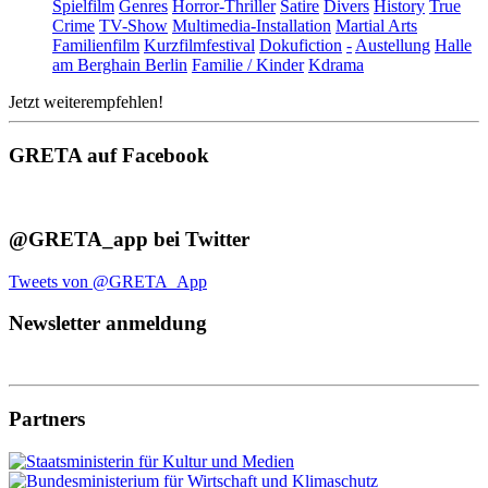
Spielfilm
Genres
Horror-Thriller
Satire
Divers
History
True
Crime
TV-Show
Multimedia-Installation
Martial Arts
Familienfilm
Kurzfilmfestival
Dokufiction
-
Austellung
Halle
am Berghain Berlin
Familie / Kinder
Kdrama
Jetzt weiterempfehlen!
GRETA auf Facebook
@GRETA_app bei Twitter
Tweets von @GRETA_App
Newsletter anmeldung
Partners