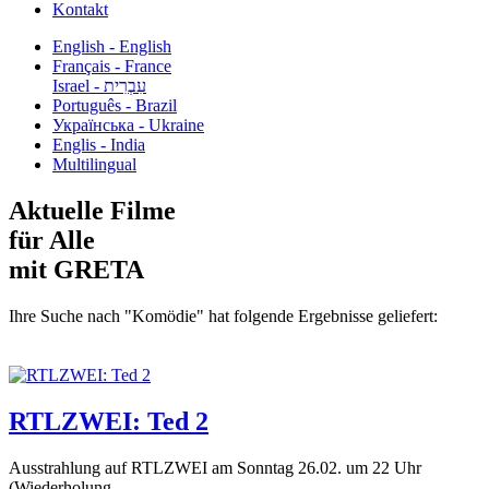
Kontakt
English - English
Français - France
עִבְרִית - Israel
Português - Brazil
Українська - Ukraine
Englis - India
Multilingual
Aktuelle Filme
für Alle
mit GRETA
Ihre Suche nach "Komödie" hat folgende Ergebnisse geliefert:
RTLZWEI: Ted 2
Ausstrahlung auf RTLZWEI am Sonntag 26.02. um 22 Uhr
(Wiederholung...