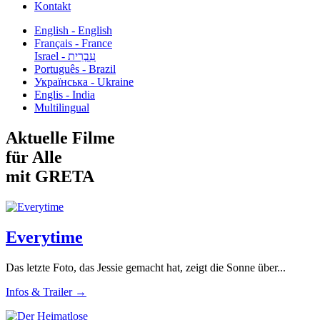
Kontakt
English - English
Français - France
עִבְרִית - Israel
Português - Brazil
Українська - Ukraine
Englis - India
Multilingual
Aktuelle Filme
für Alle
mit GRETA
Everytime
Das letzte Foto, das Jessie gemacht hat, zeigt die Sonne über...
Infos & Trailer →