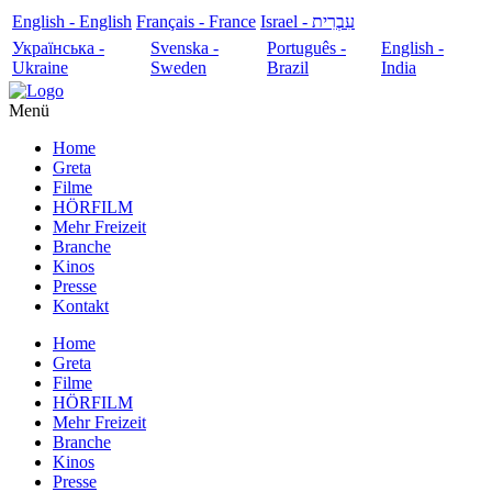
English - English
Français - France
עִבְרִית - Israel
Українська -
Svenska -
Português -
English -
Ukraine
Sweden
Brazil
India
Menü
Home
Greta
Filme
HÖRFILM
Mehr Freizeit
Branche
Kinos
Presse
Kontakt
Home
Greta
Filme
HÖRFILM
Mehr Freizeit
Branche
Kinos
Presse