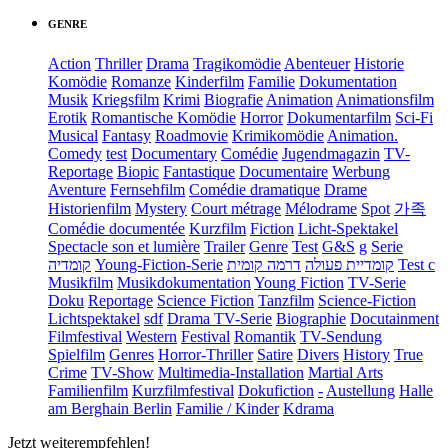
GENRE
Action
Thriller
Drama
Tragikomödie
Abenteuer
Historie
Komödie
Romanze
Kinderfilm
Familie
Dokumentation
Musik
Kriegsfilm
Krimi
Biografie
Animation
Animationsfilm
Erotik
Romantische Komödie
Horror
Dokumentarfilm
Sci-Fi
Musical
Fantasy
Roadmovie
Krimikomödie
Animation.
Comedy
test
Documentary
Comédie
Jugendmagazin
TV-
Reportage
Biopic
Fantastique
Documentaire
Werbung
Aventure
Fernsehfilm
Comédie dramatique
Drame
Historienfilm
Mystery
Court métrage
Mélodrame
Spot
가족
Comédie documentée
Kurzfilm
Fiction
Licht-Spektakel
Spectacle son et lumière
Trailer
Genre
Test
G&S
g
Serie
קומדיה
Young-Fiction-Serie
דרמה קומית
קומדיית פעולה
Test c
Musikfilm
Musikdokumentation
Young Fiction
TV-Serie
Doku
Reportage
Science Fiction
Tanzfilm
Science-Fiction
Lichtspektakel
sdf
Drama TV-Serie
Biographie
Docutainment
Filmfestival
Western
Festival
Romantik
TV-Sendung
Spielfilm
Genres
Horror-Thriller
Satire
Divers
History
True
Crime
TV-Show
Multimedia-Installation
Martial Arts
Familienfilm
Kurzfilmfestival
Dokufiction
-
Austellung
Halle
am Berghain Berlin
Familie / Kinder
Kdrama
Jetzt weiterempfehlen!