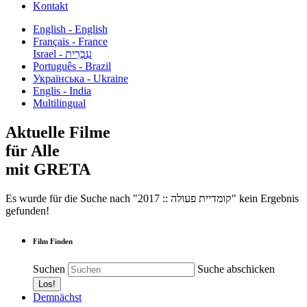
Kontakt
English - English
Français - France
עִבְרִית - Israel
Português - Brazil
Українська - Ukraine
Englis - India
Multilingual
Aktuelle Filme
für Alle
mit GRETA
Es wurde für die Suche nach "2017 :: קומדיית פעולה" kein Ergebnis
gefunden!
Film Finden
Suchen
Suche abschicken
Demnächst