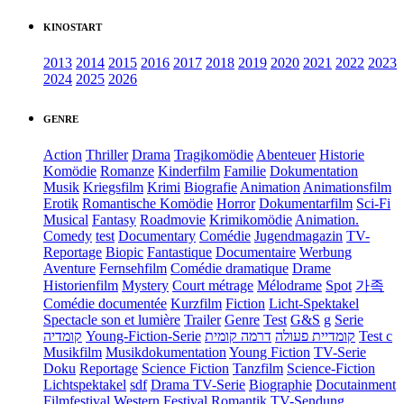
KINOSTART
2013
2014
2015
2016
2017
2018
2019
2020
2021
2022
2023
2024
2025
2026
GENRE
Action
Thriller
Drama
Tragikomödie
Abenteuer
Historie
Komödie
Romanze
Kinderfilm
Familie
Dokumentation
Musik
Kriegsfilm
Krimi
Biografie
Animation
Animationsfilm
Erotik
Romantische Komödie
Horror
Dokumentarfilm
Sci-Fi
Musical
Fantasy
Roadmovie
Krimikomödie
Animation.
Comedy
test
Documentary
Comédie
Jugendmagazin
TV-
Reportage
Biopic
Fantastique
Documentaire
Werbung
Aventure
Fernsehfilm
Comédie dramatique
Drame
Historienfilm
Mystery
Court métrage
Mélodrame
Spot
가족
Comédie documentée
Kurzfilm
Fiction
Licht-Spektakel
Spectacle son et lumière
Trailer
Genre
Test
G&S
g
Serie
קומדיה
Young-Fiction-Serie
דרמה קומית
קומדיית פעולה
Test c
Musikfilm
Musikdokumentation
Young Fiction
TV-Serie
Doku
Reportage
Science Fiction
Tanzfilm
Science-Fiction
Lichtspektakel
sdf
Drama TV-Serie
Biographie
Docutainment
Filmfestival
Western
Festival
Romantik
TV-Sendung