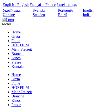
English - English
Français - France
עִבְרִית - Israel
Українська -
Svenska -
Português -
English -
Ukraine
Sweden
Brazil
India
Menü
Home
Greta
Filme
HÖRFILM
Mehr Freizeit
Branche
Kinos
Presse
Kontakt
Home
Greta
Filme
HÖRFILM
Mehr Freizeit
Branche
Kinos
Presse