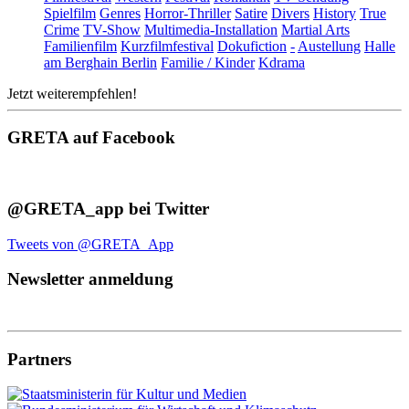
Spielfilm
Genres
Horror-Thriller
Satire
Divers
History
True
Crime
TV-Show
Multimedia-Installation
Martial Arts
Familienfilm
Kurzfilmfestival
Dokufiction
-
Austellung
Halle
am Berghain Berlin
Familie / Kinder
Kdrama
Jetzt weiterempfehlen!
GRETA auf Facebook
@GRETA_app bei Twitter
Tweets von @GRETA_App
Newsletter anmeldung
Partners