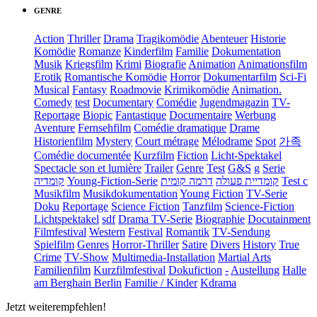
GENRE
Action
Thriller
Drama
Tragikomödie
Abenteuer
Historie
Komödie
Romanze
Kinderfilm
Familie
Dokumentation
Musik
Kriegsfilm
Krimi
Biografie
Animation
Animationsfilm
Erotik
Romantische Komödie
Horror
Dokumentarfilm
Sci-Fi
Musical
Fantasy
Roadmovie
Krimikomödie
Animation.
Comedy
test
Documentary
Comédie
Jugendmagazin
TV-
Reportage
Biopic
Fantastique
Documentaire
Werbung
Aventure
Fernsehfilm
Comédie dramatique
Drame
Historienfilm
Mystery
Court métrage
Mélodrame
Spot
가족
Comédie documentée
Kurzfilm
Fiction
Licht-Spektakel
Spectacle son et lumière
Trailer
Genre
Test
G&S
g
Serie
קומדיה
Young-Fiction-Serie
דרמה קומית
קומדיית פעולה
Test c
Musikfilm
Musikdokumentation
Young Fiction
TV-Serie
Doku
Reportage
Science Fiction
Tanzfilm
Science-Fiction
Lichtspektakel
sdf
Drama TV-Serie
Biographie
Docutainment
Filmfestival
Western
Festival
Romantik
TV-Sendung
Spielfilm
Genres
Horror-Thriller
Satire
Divers
History
True
Crime
TV-Show
Multimedia-Installation
Martial Arts
Familienfilm
Kurzfilmfestival
Dokufiction
-
Austellung
Halle
am Berghain Berlin
Familie / Kinder
Kdrama
Jetzt weiterempfehlen!