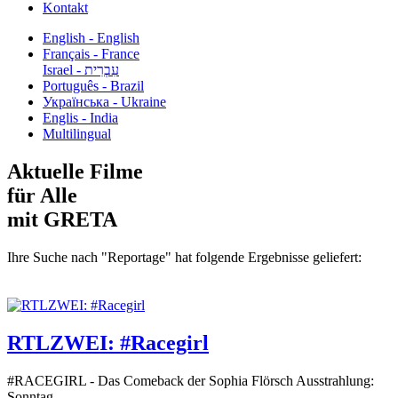
Kontakt
English - English
Français - France
עִבְרִית - Israel
Português - Brazil
Українська - Ukraine
Englis - India
Multilingual
Aktuelle Filme
für Alle
mit GRETA
Ihre Suche nach "Reportage" hat folgende Ergebnisse geliefert:
RTLZWEI: #Racegirl
#RACEGIRL - Das Comeback der Sophia Flörsch Ausstrahlung:
Sonntag...