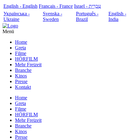
English - English
Français - France
עִבְרִית - Israel
Українська -
Svenska -
Português -
English -
Ukraine
Sweden
Brazil
India
Menü
Home
Greta
Filme
HÖRFILM
Mehr Freizeit
Branche
Kinos
Presse
Kontakt
Home
Greta
Filme
HÖRFILM
Mehr Freizeit
Branche
Kinos
Presse