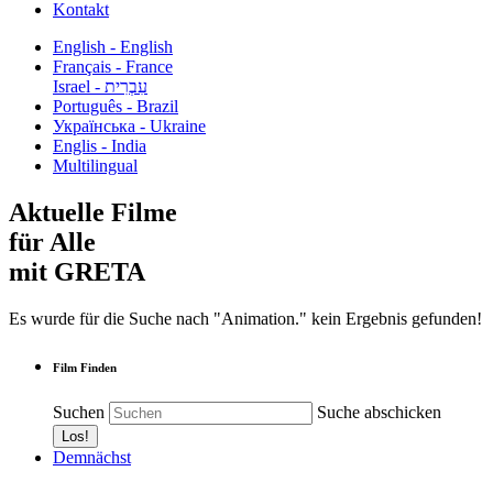
Kontakt
English - English
Français - France
עִבְרִית - Israel
Português - Brazil
Українська - Ukraine
Englis - India
Multilingual
Aktuelle Filme
für Alle
mit GRETA
Es wurde für die Suche nach "Animation." kein Ergebnis gefunden!
Film Finden
Suchen
Suche abschicken
Demnächst