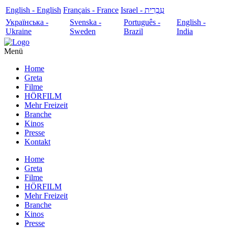
English - English
Français - France
עִבְרִית - Israel
Українська -
Svenska -
Português -
English -
Ukraine
Sweden
Brazil
India
Menü
Home
Greta
Filme
HÖRFILM
Mehr Freizeit
Branche
Kinos
Presse
Kontakt
Home
Greta
Filme
HÖRFILM
Mehr Freizeit
Branche
Kinos
Presse