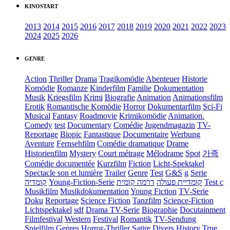
KINOSTART
2013
2014
2015
2016
2017
2018
2019
2020
2021
2022
2023
2024
2025
2026
GENRE
Action
Thriller
Drama
Tragikomödie
Abenteuer
Historie
Komödie
Romanze
Kinderfilm
Familie
Dokumentation
Musik
Kriegsfilm
Krimi
Biografie
Animation
Animationsfilm
Erotik
Romantische Komödie
Horror
Dokumentarfilm
Sci-Fi
Musical
Fantasy
Roadmovie
Krimikomödie
Animation.
Comedy
test
Documentary
Comédie
Jugendmagazin
TV-
Reportage
Biopic
Fantastique
Documentaire
Werbung
Aventure
Fernsehfilm
Comédie dramatique
Drame
Historienfilm
Mystery
Court métrage
Mélodrame
Spot
가족
Comédie documentée
Kurzfilm
Fiction
Licht-Spektakel
Spectacle son et lumière
Trailer
Genre
Test
G&S
g
Serie
קומדיה
Young-Fiction-Serie
דרמה קומית
קומדיית פעולה
Test c
Musikfilm
Musikdokumentation
Young Fiction
TV-Serie
Doku
Reportage
Science Fiction
Tanzfilm
Science-Fiction
Lichtspektakel
sdf
Drama TV-Serie
Biographie
Docutainment
Filmfestival
Western
Festival
Romantik
TV-Sendung
Spielfilm
Genres
Horror-Thriller
Satire
Divers
History
True