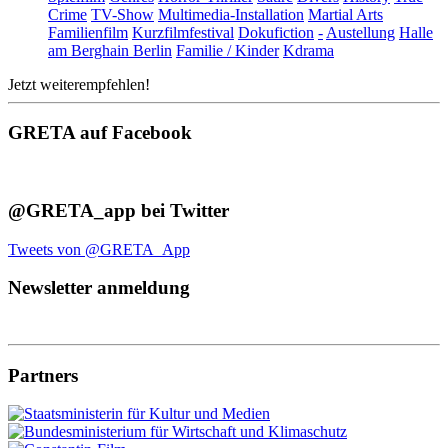
Crime
TV-Show
Multimedia-Installation
Martial Arts
Familienfilm
Kurzfilmfestival
Dokufiction
-
Austellung
Halle
am Berghain Berlin
Familie / Kinder
Kdrama
Jetzt weiterempfehlen!
GRETA auf Facebook
@GRETA_app bei Twitter
Tweets von @GRETA_App
Newsletter anmeldung
Partners