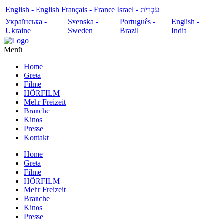
English - English
Français - France
עִבְרִית - Israel
Українська -
Svenska -
Português -
English -
Ukraine
Sweden
Brazil
India
Menü
Home
Greta
Filme
HÖRFILM
Mehr Freizeit
Branche
Kinos
Presse
Kontakt
Home
Greta
Filme
HÖRFILM
Mehr Freizeit
Branche
Kinos
Presse