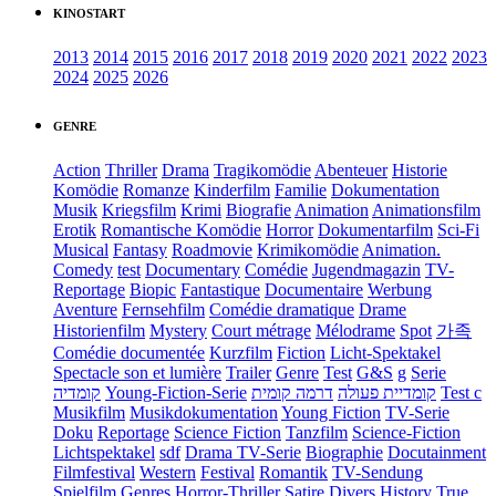
KINOSTART
2013
2014
2015
2016
2017
2018
2019
2020
2021
2022
2023
2024
2025
2026
GENRE
Action
Thriller
Drama
Tragikomödie
Abenteuer
Historie
Komödie
Romanze
Kinderfilm
Familie
Dokumentation
Musik
Kriegsfilm
Krimi
Biografie
Animation
Animationsfilm
Erotik
Romantische Komödie
Horror
Dokumentarfilm
Sci-Fi
Musical
Fantasy
Roadmovie
Krimikomödie
Animation.
Comedy
test
Documentary
Comédie
Jugendmagazin
TV-
Reportage
Biopic
Fantastique
Documentaire
Werbung
Aventure
Fernsehfilm
Comédie dramatique
Drame
Historienfilm
Mystery
Court métrage
Mélodrame
Spot
가족
Comédie documentée
Kurzfilm
Fiction
Licht-Spektakel
Spectacle son et lumière
Trailer
Genre
Test
G&S
g
Serie
קומדיה
Young-Fiction-Serie
דרמה קומית
קומדיית פעולה
Test c
Musikfilm
Musikdokumentation
Young Fiction
TV-Serie
Doku
Reportage
Science Fiction
Tanzfilm
Science-Fiction
Lichtspektakel
sdf
Drama TV-Serie
Biographie
Docutainment
Filmfestival
Western
Festival
Romantik
TV-Sendung
Spielfilm
Genres
Horror-Thriller
Satire
Divers
History
True