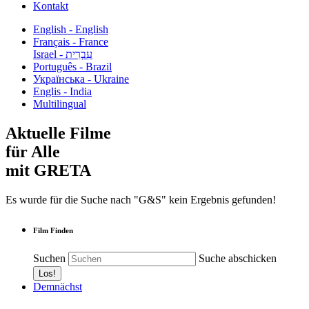
Kontakt
English - English
Français - France
עִבְרִית - Israel
Português - Brazil
Українська - Ukraine
Englis - India
Multilingual
Aktuelle Filme
für Alle
mit GRETA
Es wurde für die Suche nach "G&S" kein Ergebnis gefunden!
Film Finden
Suchen
Suche abschicken
Demnächst