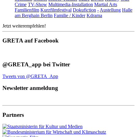
Crime
TV-Show
Multimedia-Installation
Martial Arts
Familienfilm
Kurzfilmfestival
Dokufiction
-
Austellung
Halle
am Berghain Berlin
Familie / Kinder
Kdrama
Jetzt weiterempfehlen!
GRETA auf Facebook
@GRETA_app bei Twitter
Tweets von @GRETA_App
Newsletter anmeldung
Partners