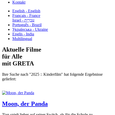
Kontakt
English - English
Français - France
עִבְרִית - Israel
Português - Brazil
Українська - Ukraine
Englis - India
Multilingual
Aktuelle Filme
für Alle
mit GRETA
Ihre Suche nach "2025 :: Kinderfilm" hat folgende Ergebnisse
geliefert:
Moon, der Panda
Tian spielt lieber auf seiner Switch, als für die Schule zu...