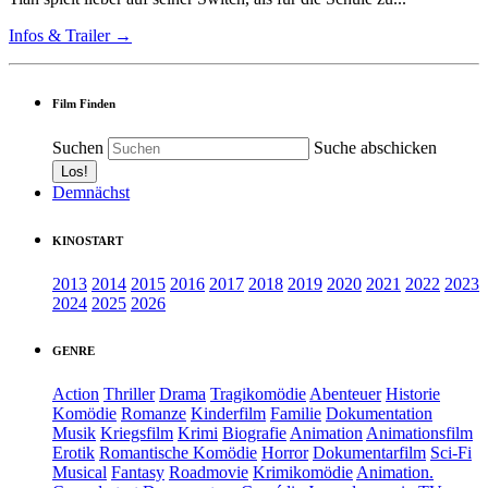
Infos & Trailer →
Film Finden
Suchen
Suche abschicken
Demnächst
KINOSTART
2013
2014
2015
2016
2017
2018
2019
2020
2021
2022
2023
2024
2025
2026
GENRE
Action
Thriller
Drama
Tragikomödie
Abenteuer
Historie
Komödie
Romanze
Kinderfilm
Familie
Dokumentation
Musik
Kriegsfilm
Krimi
Biografie
Animation
Animationsfilm
Erotik
Romantische Komödie
Horror
Dokumentarfilm
Sci-Fi
Musical
Fantasy
Roadmovie
Krimikomödie
Animation.