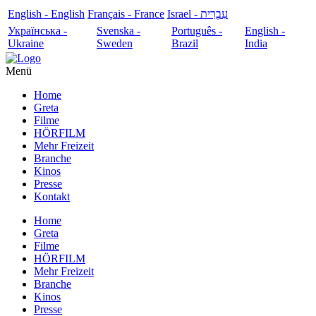
English - English
Français - France
עִבְרִית - Israel
Українська -
Svenska -
Português -
English -
Ukraine
Sweden
Brazil
India
Menü
Home
Greta
Filme
HÖRFILM
Mehr Freizeit
Branche
Kinos
Presse
Kontakt
Home
Greta
Filme
HÖRFILM
Mehr Freizeit
Branche
Kinos
Presse