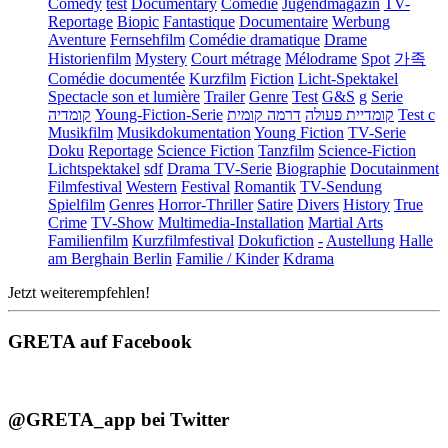
Comedy
test
Documentary
Comédie
Jugendmagazin
TV-
Reportage
Biopic
Fantastique
Documentaire
Werbung
Aventure
Fernsehfilm
Comédie dramatique
Drame
Historienfilm
Mystery
Court métrage
Mélodrame
Spot
가족
Comédie documentée
Kurzfilm
Fiction
Licht-Spektakel
Spectacle son et lumière
Trailer
Genre
Test
G&S
g
Serie
קומדיה
Young-Fiction-Serie
דרמה קומית
קומדיית פעולה
Test c
Musikfilm
Musikdokumentation
Young Fiction
TV-Serie
Doku
Reportage
Science Fiction
Tanzfilm
Science-Fiction
Lichtspektakel
sdf
Drama TV-Serie
Biographie
Docutainment
Filmfestival
Western
Festival
Romantik
TV-Sendung
Spielfilm
Genres
Horror-Thriller
Satire
Divers
History
True
Crime
TV-Show
Multimedia-Installation
Martial Arts
Familienfilm
Kurzfilmfestival
Dokufiction
-
Austellung
Halle
am Berghain Berlin
Familie / Kinder
Kdrama
Jetzt weiterempfehlen!
GRETA auf Facebook
@GRETA_app bei Twitter