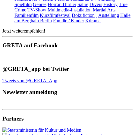
Spielfilm
Genres
Horror-Thriller
Satire
Divers
History
True
Crime
TV-Show
Multimedia-Installation
Martial Arts
Familienfilm
Kurzfilmfestival
Dokufiction
-
Austellung
Halle
am Berghain Berlin
Familie / Kinder
Kdrama
Jetzt weiterempfehlen!
GRETA auf Facebook
@GRETA_app bei Twitter
Tweets von @GRETA_App
Newsletter anmeldung
Partners