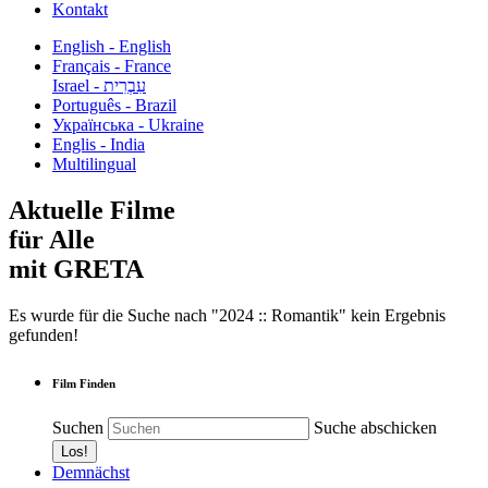
Kontakt
English - English
Français - France
עִבְרִית - Israel
Português - Brazil
Українська - Ukraine
Englis - India
Multilingual
Aktuelle Filme
für Alle
mit GRETA
Es wurde für die Suche nach "2024 :: Romantik" kein Ergebnis
gefunden!
Film Finden
Suchen
Suche abschicken
Demnächst