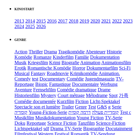
KINOSTART
2013
2014
2015
2016
2017
2018
2019
2020
2021
2022
2023
2024
2025
2026
GENRE
Action
Thriller
Drama
Tragikomödie
Abenteuer
Historie
Komödie
Romanze
Kinderfilm
Familie
Dokumentation
Musik
Kriegsfilm
Krimi
Biografie
Animation
Animationsfilm
Erotik
Romantische Komödie
Horror
Dokumentarfilm
Sci-Fi
Musical
Fantasy
Roadmovie
Krimikomödie
Animation.
Comedy
test
Documentary
Comédie
Jugendmagazin
TV-
Reportage
Biopic
Fantastique
Documentaire
Werbung
Aventure
Fernsehfilm
Comédie dramatique
Drame
Historienfilm
Mystery
Court métrage
Mélodrame
Spot
가족
Comédie documentée
Kurzfilm
Fiction
Licht-Spektakel
Spectacle son et lumière
Trailer
Genre
Test
G&S
g
Serie
קומדיה
Young-Fiction-Serie
דרמה קומית
קומדיית פעולה
Test c
Musikfilm
Musikdokumentation
Young Fiction
TV-Serie
Doku
Reportage
Science Fiction
Tanzfilm
Science-Fiction
Lichtspektakel
sdf
Drama TV-Serie
Biographie
Docutainment
Filmfestival
Western
Festival
Romantik
TV-Sendung