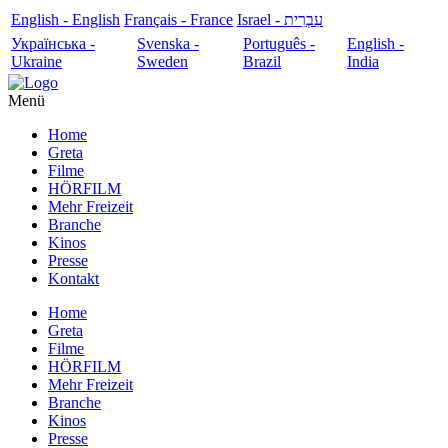
English - English
Français - France
עִבְרִית - Israel
Українська -
Svenska -
Português -
English -
Ukraine
Sweden
Brazil
India
Menü
Home
Greta
Filme
HÖRFILM
Mehr Freizeit
Branche
Kinos
Presse
Kontakt
Home
Greta
Filme
HÖRFILM
Mehr Freizeit
Branche
Kinos
Presse