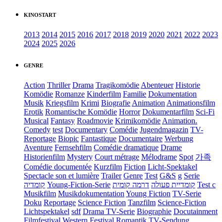
KINOSTART
2013
2014
2015
2016
2017
2018
2019
2020
2021
2022
2023
2024
2025
2026
GENRE
Action
Thriller
Drama
Tragikomödie
Abenteuer
Historie
Komödie
Romanze
Kinderfilm
Familie
Dokumentation
Musik
Kriegsfilm
Krimi
Biografie
Animation
Animationsfilm
Erotik
Romantische Komödie
Horror
Dokumentarfilm
Sci-Fi
Musical
Fantasy
Roadmovie
Krimikomödie
Animation.
Comedy
test
Documentary
Comédie
Jugendmagazin
TV-
Reportage
Biopic
Fantastique
Documentaire
Werbung
Aventure
Fernsehfilm
Comédie dramatique
Drame
Historienfilm
Mystery
Court métrage
Mélodrame
Spot
가족
Comédie documentée
Kurzfilm
Fiction
Licht-Spektakel
Spectacle son et lumière
Trailer
Genre
Test
G&S
g
Serie
קומדיה
Young-Fiction-Serie
דרמה קומית
קומדיית פעולה
Test c
Musikfilm
Musikdokumentation
Young Fiction
TV-Serie
Doku
Reportage
Science Fiction
Tanzfilm
Science-Fiction
Lichtspektakel
sdf
Drama TV-Serie
Biographie
Docutainment
Filmfestival
Western
Festival
Romantik
TV-Sendung