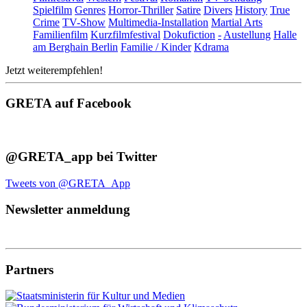
Spielfilm
Genres
Horror-Thriller
Satire
Divers
History
True
Crime
TV-Show
Multimedia-Installation
Martial Arts
Familienfilm
Kurzfilmfestival
Dokufiction
-
Austellung
Halle
am Berghain Berlin
Familie / Kinder
Kdrama
Jetzt weiterempfehlen!
GRETA auf Facebook
@GRETA_app bei Twitter
Tweets von @GRETA_App
Newsletter anmeldung
Partners