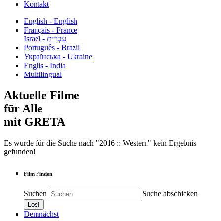
Kontakt
English - English
Français - France
עִבְרִית - Israel
Português - Brazil
Українська - Ukraine
Englis - India
Multilingual
Aktuelle Filme
für Alle
mit GRETA
Es wurde für die Suche nach "2016 :: Western" kein Ergebnis
gefunden!
Film Finden
Suchen
Suche abschicken
Demnächst