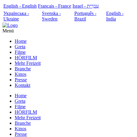
English - English
Français - France
עִבְרִית - Israel
Українська -
Svenska -
Português -
English -
Ukraine
Sweden
Brazil
India
Menü
Home
Greta
Filme
HÖRFILM
Mehr Freizeit
Branche
Kinos
Presse
Kontakt
Home
Greta
Filme
HÖRFILM
Mehr Freizeit
Branche
Kinos
Presse