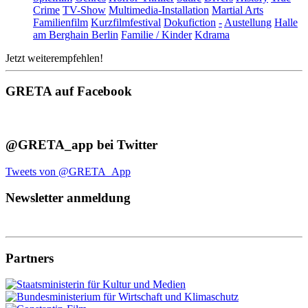
Crime
TV-Show
Multimedia-Installation
Martial Arts
Familienfilm
Kurzfilmfestival
Dokufiction
-
Austellung
Halle
am Berghain Berlin
Familie / Kinder
Kdrama
Jetzt weiterempfehlen!
GRETA auf Facebook
@GRETA_app bei Twitter
Tweets von @GRETA_App
Newsletter anmeldung
Partners