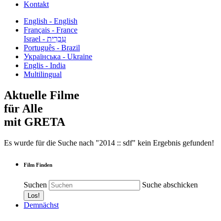
Kontakt
English - English
Français - France
עִבְרִית - Israel
Português - Brazil
Українська - Ukraine
Englis - India
Multilingual
Aktuelle Filme
für Alle
mit GRETA
Es wurde für die Suche nach "2014 :: sdf" kein Ergebnis gefunden!
Film Finden
Suchen
Suche abschicken
Demnächst