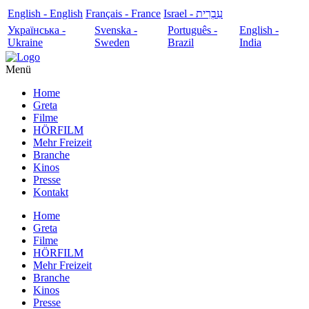
English - English
Français - France
עִבְרִית - Israel
Українська -
Svenska -
Português -
English -
Ukraine
Sweden
Brazil
India
Menü
Home
Greta
Filme
HÖRFILM
Mehr Freizeit
Branche
Kinos
Presse
Kontakt
Home
Greta
Filme
HÖRFILM
Mehr Freizeit
Branche
Kinos
Presse