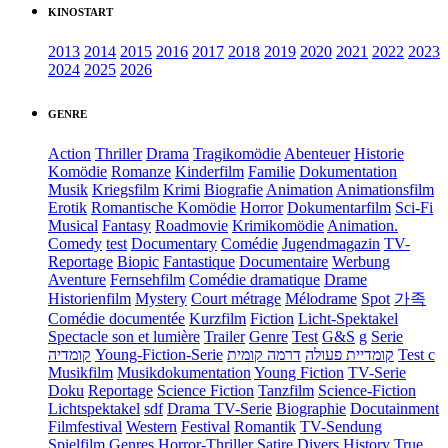
KINOSTART
2013
2014
2015
2016
2017
2018
2019
2020
2021
2022
2023
2024
2025
2026
GENRE
Action
Thriller
Drama
Tragikomödie
Abenteuer
Historie
Komödie
Romanze
Kinderfilm
Familie
Dokumentation
Musik
Kriegsfilm
Krimi
Biografie
Animation
Animationsfilm
Erotik
Romantische Komödie
Horror
Dokumentarfilm
Sci-Fi
Musical
Fantasy
Roadmovie
Krimikomödie
Animation.
Comedy
test
Documentary
Comédie
Jugendmagazin
TV-
Reportage
Biopic
Fantastique
Documentaire
Werbung
Aventure
Fernsehfilm
Comédie dramatique
Drame
Historienfilm
Mystery
Court métrage
Mélodrame
Spot
가족
Comédie documentée
Kurzfilm
Fiction
Licht-Spektakel
Spectacle son et lumière
Trailer
Genre
Test
G&S
g
Serie
קומדיה
Young-Fiction-Serie
דרמה קומית
קומדיית פעולה
Test c
Musikfilm
Musikdokumentation
Young Fiction
TV-Serie
Doku
Reportage
Science Fiction
Tanzfilm
Science-Fiction
Lichtspektakel
sdf
Drama TV-Serie
Biographie
Docutainment
Filmfestival
Western
Festival
Romantik
TV-Sendung
Spielfilm
Genres
Horror-Thriller
Satire
Divers
History
True