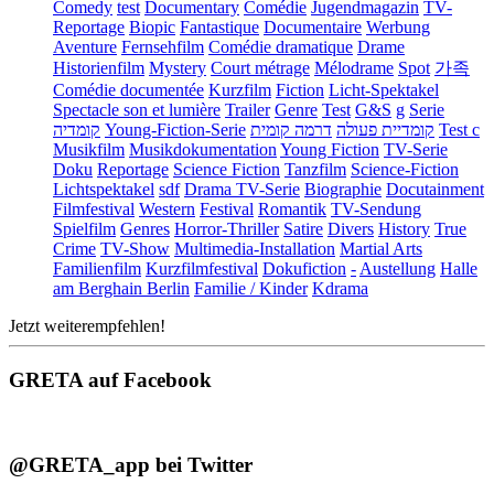
Comedy
test
Documentary
Comédie
Jugendmagazin
TV-
Reportage
Biopic
Fantastique
Documentaire
Werbung
Aventure
Fernsehfilm
Comédie dramatique
Drame
Historienfilm
Mystery
Court métrage
Mélodrame
Spot
가족
Comédie documentée
Kurzfilm
Fiction
Licht-Spektakel
Spectacle son et lumière
Trailer
Genre
Test
G&S
g
Serie
קומדיה
Young-Fiction-Serie
דרמה קומית
קומדיית פעולה
Test c
Musikfilm
Musikdokumentation
Young Fiction
TV-Serie
Doku
Reportage
Science Fiction
Tanzfilm
Science-Fiction
Lichtspektakel
sdf
Drama TV-Serie
Biographie
Docutainment
Filmfestival
Western
Festival
Romantik
TV-Sendung
Spielfilm
Genres
Horror-Thriller
Satire
Divers
History
True
Crime
TV-Show
Multimedia-Installation
Martial Arts
Familienfilm
Kurzfilmfestival
Dokufiction
-
Austellung
Halle
am Berghain Berlin
Familie / Kinder
Kdrama
Jetzt weiterempfehlen!
GRETA auf Facebook
@GRETA_app bei Twitter