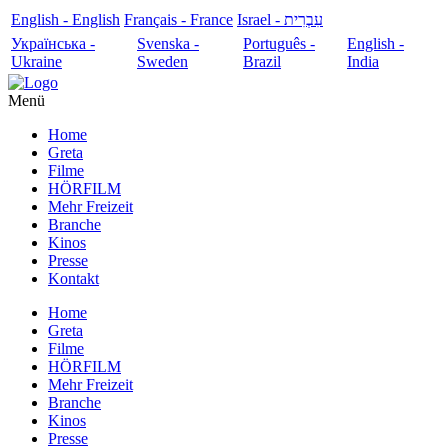
English - English
Français - France
עִבְרִית - Israel
Українська -
Svenska -
Português -
English -
Ukraine
Sweden
Brazil
India
Menü
Home
Greta
Filme
HÖRFILM
Mehr Freizeit
Branche
Kinos
Presse
Kontakt
Home
Greta
Filme
HÖRFILM
Mehr Freizeit
Branche
Kinos
Presse