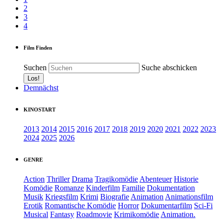
2
3
4
Film Finden
Suchen
Suche abschicken
Demnächst
KINOSTART
2013
2014
2015
2016
2017
2018
2019
2020
2021
2022
2023
2024
2025
2026
GENRE
Action
Thriller
Drama
Tragikomödie
Abenteuer
Historie
Komödie
Romanze
Kinderfilm
Familie
Dokumentation
Musik
Kriegsfilm
Krimi
Biografie
Animation
Animationsfilm
Erotik
Romantische Komödie
Horror
Dokumentarfilm
Sci-Fi
Musical
Fantasy
Roadmovie
Krimikomödie
Animation.