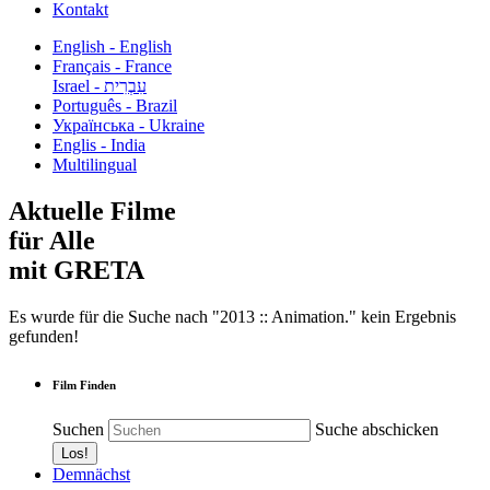
Kontakt
English - English
Français - France
עִבְרִית - Israel
Português - Brazil
Українська - Ukraine
Englis - India
Multilingual
Aktuelle Filme
für Alle
mit GRETA
Es wurde für die Suche nach "2013 :: Animation." kein Ergebnis
gefunden!
Film Finden
Suchen
Suche abschicken
Demnächst