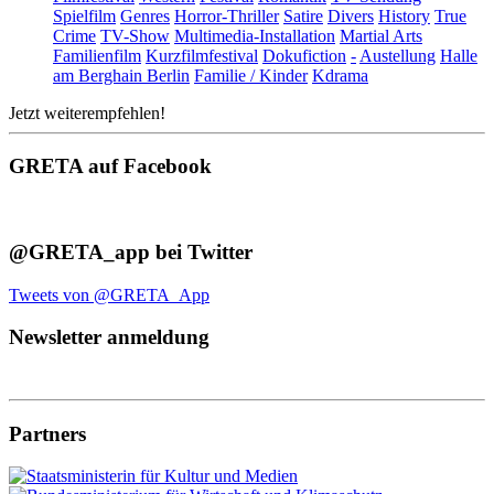
Spielfilm
Genres
Horror-Thriller
Satire
Divers
History
True
Crime
TV-Show
Multimedia-Installation
Martial Arts
Familienfilm
Kurzfilmfestival
Dokufiction
-
Austellung
Halle
am Berghain Berlin
Familie / Kinder
Kdrama
Jetzt weiterempfehlen!
GRETA auf Facebook
@GRETA_app bei Twitter
Tweets von @GRETA_App
Newsletter anmeldung
Partners