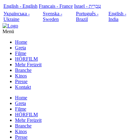
English - English
Français - France
עִבְרִית - Israel
Українська -
Svenska -
Português -
English -
Ukraine
Sweden
Brazil
India
Menü
Home
Greta
Filme
HÖRFILM
Mehr Freizeit
Branche
Kinos
Presse
Kontakt
Home
Greta
Filme
HÖRFILM
Mehr Freizeit
Branche
Kinos
Presse