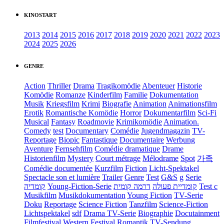
KINOSTART
2013
2014
2015
2016
2017
2018
2019
2020
2021
2022
2023
2024
2025
2026
GENRE
Action
Thriller
Drama
Tragikomödie
Abenteuer
Historie
Komödie
Romanze
Kinderfilm
Familie
Dokumentation
Musik
Kriegsfilm
Krimi
Biografie
Animation
Animationsfilm
Erotik
Romantische Komödie
Horror
Dokumentarfilm
Sci-Fi
Musical
Fantasy
Roadmovie
Krimikomödie
Animation.
Comedy
test
Documentary
Comédie
Jugendmagazin
TV-
Reportage
Biopic
Fantastique
Documentaire
Werbung
Aventure
Fernsehfilm
Comédie dramatique
Drame
Historienfilm
Mystery
Court métrage
Mélodrame
Spot
가족
Comédie documentée
Kurzfilm
Fiction
Licht-Spektakel
Spectacle son et lumière
Trailer
Genre
Test
G&S
g
Serie
קומדיה
Young-Fiction-Serie
דרמה קומית
קומדיית פעולה
Test c
Musikfilm
Musikdokumentation
Young Fiction
TV-Serie
Doku
Reportage
Science Fiction
Tanzfilm
Science-Fiction
Lichtspektakel
sdf
Drama TV-Serie
Biographie
Docutainment
Filmfestival
Western
Festival
Romantik
TV-Sendung