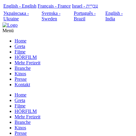
English - English
Français - France
עִבְרִית - Israel
Українська -
Svenska -
Português -
English -
Ukraine
Sweden
Brazil
India
Menü
Home
Greta
Filme
HÖRFILM
Mehr Freizeit
Branche
Kinos
Presse
Kontakt
Home
Greta
Filme
HÖRFILM
Mehr Freizeit
Branche
Kinos
Presse