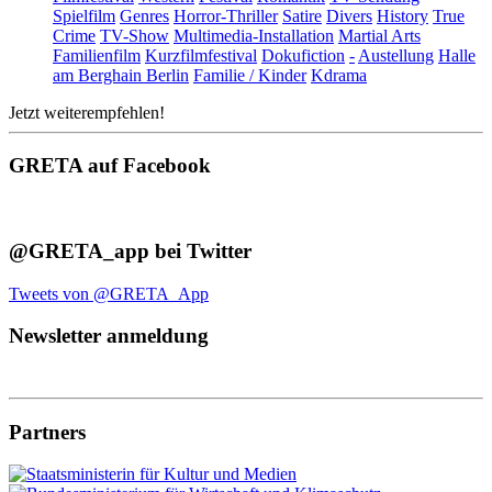
Spielfilm
Genres
Horror-Thriller
Satire
Divers
History
True
Crime
TV-Show
Multimedia-Installation
Martial Arts
Familienfilm
Kurzfilmfestival
Dokufiction
-
Austellung
Halle
am Berghain Berlin
Familie / Kinder
Kdrama
Jetzt weiterempfehlen!
GRETA auf Facebook
@GRETA_app bei Twitter
Tweets von @GRETA_App
Newsletter anmeldung
Partners