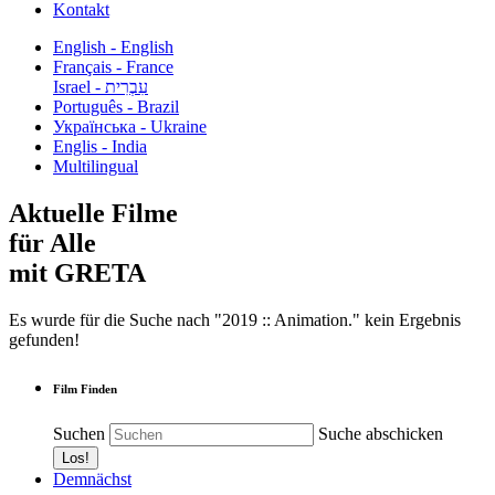
Kontakt
English - English
Français - France
עִבְרִית - Israel
Português - Brazil
Українська - Ukraine
Englis - India
Multilingual
Aktuelle Filme
für Alle
mit GRETA
Es wurde für die Suche nach "2019 :: Animation." kein Ergebnis
gefunden!
Film Finden
Suchen
Suche abschicken
Demnächst