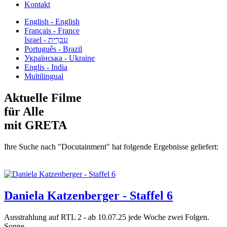
Kontakt
English - English
Français - France
עִבְרִית - Israel
Português - Brazil
Українська - Ukraine
Englis - India
Multilingual
Aktuelle Filme
für Alle
mit GRETA
Ihre Suche nach "Docutainment" hat folgende Ergebnisse geliefert:
Daniela Katzenberger - Staffel 6
Ausstrahlung auf RTL 2 - ab 10.07.25 jede Woche zwei Folgen.
Sonne,...