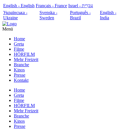
English - English
Français - France
עִבְרִית - Israel
Українська -
Svenska -
Português -
English -
Ukraine
Sweden
Brazil
India
Menü
Home
Greta
Filme
HÖRFILM
Mehr Freizeit
Branche
Kinos
Presse
Kontakt
Home
Greta
Filme
HÖRFILM
Mehr Freizeit
Branche
Kinos
Presse