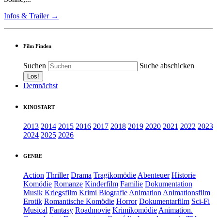
Infos & Trailer →
Film Finden
Suchen
Suche abschicken
Demnächst
KINOSTART
2013
2014
2015
2016
2017
2018
2019
2020
2021
2022
2023
2024
2025
2026
GENRE
Action
Thriller
Drama
Tragikomödie
Abenteuer
Historie
Komödie
Romanze
Kinderfilm
Familie
Dokumentation
Musik
Kriegsfilm
Krimi
Biografie
Animation
Animationsfilm
Erotik
Romantische Komödie
Horror
Dokumentarfilm
Sci-Fi
Musical
Fantasy
Roadmovie
Krimikomödie
Animation.