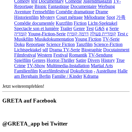
Comedy
test
Documentary
Comédie
Jugendmagazin
TV-
Reportage
Biopic
Fantastique
Documentaire
Werbung
Aventure
Fernsehfilm
Comédie dramatique
Drame
Historienfilm
Mystery
Court métrage
Mélodrame
Spot
가족
Comédie documentée
Kurzfilm
Fiction
Licht-Spektakel
Spectacle son et lumière
Trailer
Genre
Test
G&S
g
Serie
קומדיה
Young-Fiction-Serie
דרמה קומית
קומדיית פעולה
Test c
Musikfilm
Musikdokumentation
Young Fiction
TV-Serie
Doku
Reportage
Science Fiction
Tanzfilm
Science-Fiction
Lichtspektakel
sdf
Drama TV-Serie
Biographie
Docutainment
Filmfestival
Western
Festival
Romantik
TV-Sendung
Spielfilm
Genres
Horror-Thriller
Satire
Divers
History
True
Crime
TV-Show
Multimedia-Installation
Martial Arts
Familienfilm
Kurzfilmfestival
Dokufiction
-
Austellung
Halle
am Berghain Berlin
Familie / Kinder
Kdrama
Jetzt weiterempfehlen!
GRETA auf Facebook
@GRETA_app bei Twitter