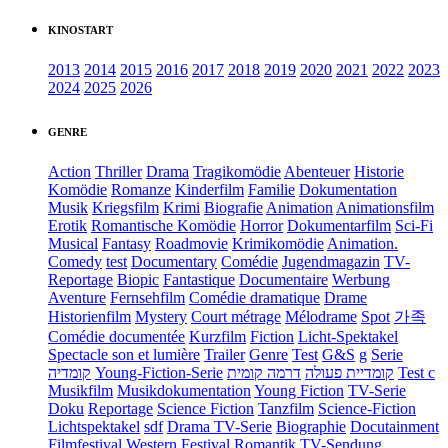
KINOSTART
2013
2014
2015
2016
2017
2018
2019
2020
2021
2022
2023
2024
2025
2026
GENRE
Action
Thriller
Drama
Tragikomödie
Abenteuer
Historie
Komödie
Romanze
Kinderfilm
Familie
Dokumentation
Musik
Kriegsfilm
Krimi
Biografie
Animation
Animationsfilm
Erotik
Romantische Komödie
Horror
Dokumentarfilm
Sci-Fi
Musical
Fantasy
Roadmovie
Krimikomödie
Animation.
Comedy
test
Documentary
Comédie
Jugendmagazin
TV-
Reportage
Biopic
Fantastique
Documentaire
Werbung
Aventure
Fernsehfilm
Comédie dramatique
Drame
Historienfilm
Mystery
Court métrage
Mélodrame
Spot
가족
Comédie documentée
Kurzfilm
Fiction
Licht-Spektakel
Spectacle son et lumière
Trailer
Genre
Test
G&S
g
Serie
קומדיה
Young-Fiction-Serie
דרמה קומית
קומדיית פעולה
Test c
Musikfilm
Musikdokumentation
Young Fiction
TV-Serie
Doku
Reportage
Science Fiction
Tanzfilm
Science-Fiction
Lichtspektakel
sdf
Drama TV-Serie
Biographie
Docutainment
Filmfestival
Western
Festival
Romantik
TV-Sendung