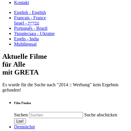
Kontakt
English - English
Français - France
עִבְרִית - Israel
Português - Brazil
Українська - Ukraine
Englis - India
Multilingual
Aktuelle Filme
für Alle
mit GRETA
Es wurde für die Suche nach "2014 :: Werbung" kein Ergebnis
gefunden!
Film Finden
Suchen
Suche abschicken
Demnächst