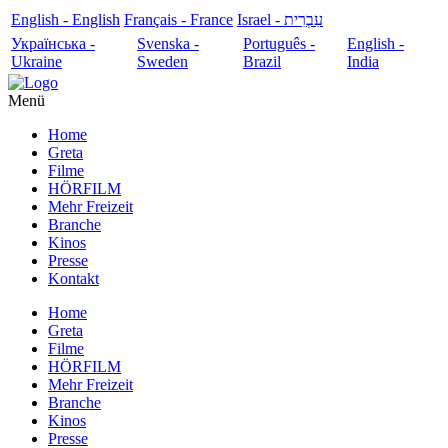
English - English
Français - France
עִבְרִית - Israel
Українська -
Svenska -
Português -
English -
Ukraine
Sweden
Brazil
India
Menü
Home
Greta
Filme
HÖRFILM
Mehr Freizeit
Branche
Kinos
Presse
Kontakt
Home
Greta
Filme
HÖRFILM
Mehr Freizeit
Branche
Kinos
Presse