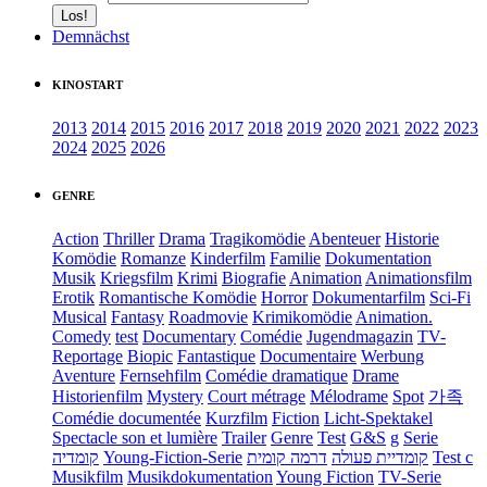
Demnächst
KINOSTART
2013
2014
2015
2016
2017
2018
2019
2020
2021
2022
2023
2024
2025
2026
GENRE
Action
Thriller
Drama
Tragikomödie
Abenteuer
Historie
Komödie
Romanze
Kinderfilm
Familie
Dokumentation
Musik
Kriegsfilm
Krimi
Biografie
Animation
Animationsfilm
Erotik
Romantische Komödie
Horror
Dokumentarfilm
Sci-Fi
Musical
Fantasy
Roadmovie
Krimikomödie
Animation.
Comedy
test
Documentary
Comédie
Jugendmagazin
TV-
Reportage
Biopic
Fantastique
Documentaire
Werbung
Aventure
Fernsehfilm
Comédie dramatique
Drame
Historienfilm
Mystery
Court métrage
Mélodrame
Spot
가족
Comédie documentée
Kurzfilm
Fiction
Licht-Spektakel
Spectacle son et lumière
Trailer
Genre
Test
G&S
g
Serie
קומדיה
Young-Fiction-Serie
דרמה קומית
קומדיית פעולה
Test c
Musikfilm
Musikdokumentation
Young Fiction
TV-Serie