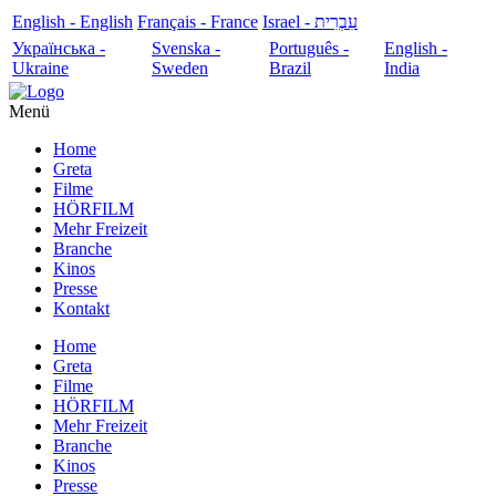
English - English
Français - France
עִבְרִית - Israel
Українська -
Svenska -
Português -
English -
Ukraine
Sweden
Brazil
India
Menü
Home
Greta
Filme
HÖRFILM
Mehr Freizeit
Branche
Kinos
Presse
Kontakt
Home
Greta
Filme
HÖRFILM
Mehr Freizeit
Branche
Kinos
Presse