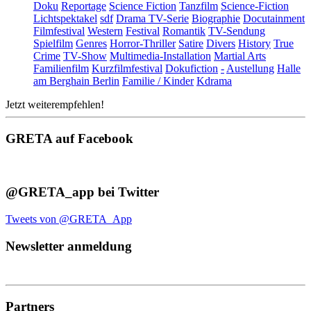
Doku
Reportage
Science Fiction
Tanzfilm
Science-Fiction
Lichtspektakel
sdf
Drama TV-Serie
Biographie
Docutainment
Filmfestival
Western
Festival
Romantik
TV-Sendung
Spielfilm
Genres
Horror-Thriller
Satire
Divers
History
True
Crime
TV-Show
Multimedia-Installation
Martial Arts
Familienfilm
Kurzfilmfestival
Dokufiction
-
Austellung
Halle
am Berghain Berlin
Familie / Kinder
Kdrama
Jetzt weiterempfehlen!
GRETA auf Facebook
@GRETA_app bei Twitter
Tweets von @GRETA_App
Newsletter anmeldung
Partners