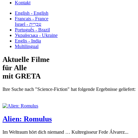
Kontakt
English - English
Français - France
עִבְרִית - Israel
Português - Brazil
Українська - Ukraine
Englis - India
Multilingual
Aktuelle Filme
für Alle
mit GRETA
Ihre Suche nach "Science-Fiction" hat folgende Ergebnisse geliefert:
Alien: Romulus
Im Weltraum hört dich niemand … Kultregisseur Fede Álvarez...