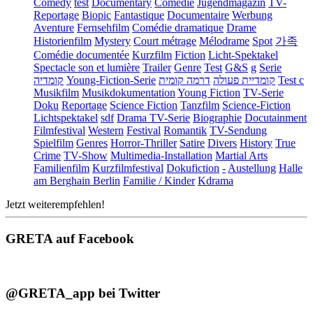
Comedy
test
Documentary
Comédie
Jugendmagazin
TV-
Reportage
Biopic
Fantastique
Documentaire
Werbung
Aventure
Fernsehfilm
Comédie dramatique
Drame
Historienfilm
Mystery
Court métrage
Mélodrame
Spot
가족
Comédie documentée
Kurzfilm
Fiction
Licht-Spektakel
Spectacle son et lumière
Trailer
Genre
Test
G&S
g
Serie
קומדיה
Young-Fiction-Serie
דרמה קומית
קומדיית פעולה
Test c
Musikfilm
Musikdokumentation
Young Fiction
TV-Serie
Doku
Reportage
Science Fiction
Tanzfilm
Science-Fiction
Lichtspektakel
sdf
Drama TV-Serie
Biographie
Docutainment
Filmfestival
Western
Festival
Romantik
TV-Sendung
Spielfilm
Genres
Horror-Thriller
Satire
Divers
History
True
Crime
TV-Show
Multimedia-Installation
Martial Arts
Familienfilm
Kurzfilmfestival
Dokufiction
-
Austellung
Halle
am Berghain Berlin
Familie / Kinder
Kdrama
Jetzt weiterempfehlen!
GRETA auf Facebook
@GRETA_app bei Twitter