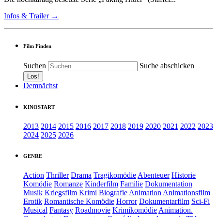
Infos & Trailer →
Film Finden
Suchen
Suche abschicken
Demnächst
KINOSTART
2013
2014
2015
2016
2017
2018
2019
2020
2021
2022
2023
2024
2025
2026
GENRE
Action
Thriller
Drama
Tragikomödie
Abenteuer
Historie
Komödie
Romanze
Kinderfilm
Familie
Dokumentation
Musik
Kriegsfilm
Krimi
Biografie
Animation
Animationsfilm
Erotik
Romantische Komödie
Horror
Dokumentarfilm
Sci-Fi
Musical
Fantasy
Roadmovie
Krimikomödie
Animation.