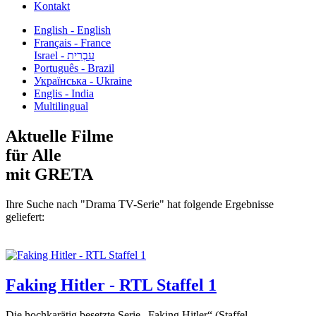
Kontakt
English - English
Français - France
עִבְרִית - Israel
Português - Brazil
Українська - Ukraine
Englis - India
Multilingual
Aktuelle Filme
für Alle
mit GRETA
Ihre Suche nach "Drama TV-Serie" hat folgende Ergebnisse
geliefert:
Faking Hitler - RTL Staffel 1
Die hochkarätig besetzte Serie „Faking Hitler“ (Staffel...