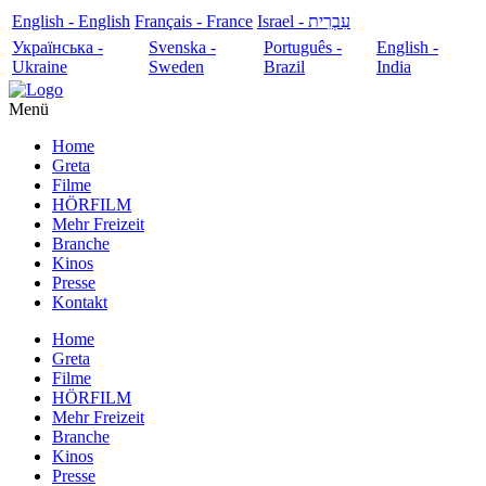
English - English
Français - France
עִבְרִית - Israel
Українська -
Svenska -
Português -
English -
Ukraine
Sweden
Brazil
India
Menü
Home
Greta
Filme
HÖRFILM
Mehr Freizeit
Branche
Kinos
Presse
Kontakt
Home
Greta
Filme
HÖRFILM
Mehr Freizeit
Branche
Kinos
Presse