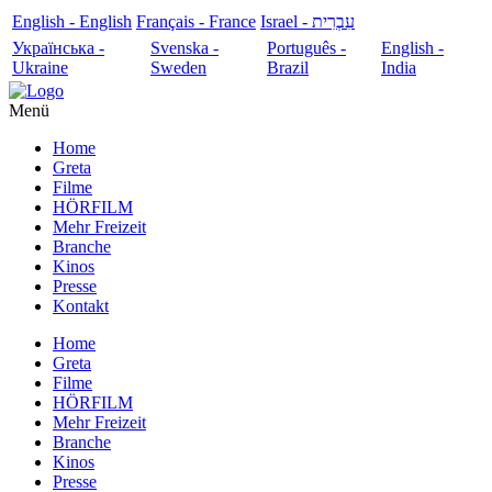
English - English
Français - France
עִבְרִית - Israel
Українська -
Svenska -
Português -
English -
Ukraine
Sweden
Brazil
India
Menü
Home
Greta
Filme
HÖRFILM
Mehr Freizeit
Branche
Kinos
Presse
Kontakt
Home
Greta
Filme
HÖRFILM
Mehr Freizeit
Branche
Kinos
Presse