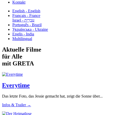
Kontakt
English - English
Français - France
עִבְרִית - Israel
Português - Brazil
Українська - Ukraine
Englis - India
Multilingual
Aktuelle Filme
für Alle
mit GRETA
Everytime
Das letzte Foto, das Jessie gemacht hat, zeigt die Sonne über...
Infos & Trailer →