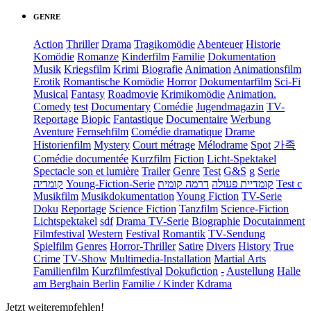
GENRE
Action
Thriller
Drama
Tragikomödie
Abenteuer
Historie
Komödie
Romanze
Kinderfilm
Familie
Dokumentation
Musik
Kriegsfilm
Krimi
Biografie
Animation
Animationsfilm
Erotik
Romantische Komödie
Horror
Dokumentarfilm
Sci-Fi
Musical
Fantasy
Roadmovie
Krimikomödie
Animation.
Comedy
test
Documentary
Comédie
Jugendmagazin
TV-
Reportage
Biopic
Fantastique
Documentaire
Werbung
Aventure
Fernsehfilm
Comédie dramatique
Drame
Historienfilm
Mystery
Court métrage
Mélodrame
Spot
가족
Comédie documentée
Kurzfilm
Fiction
Licht-Spektakel
Spectacle son et lumière
Trailer
Genre
Test
G&S
g
Serie
קומדיה
Young-Fiction-Serie
דרמה קומית
קומדיית פעולה
Test c
Musikfilm
Musikdokumentation
Young Fiction
TV-Serie
Doku
Reportage
Science Fiction
Tanzfilm
Science-Fiction
Lichtspektakel
sdf
Drama TV-Serie
Biographie
Docutainment
Filmfestival
Western
Festival
Romantik
TV-Sendung
Spielfilm
Genres
Horror-Thriller
Satire
Divers
History
True
Crime
TV-Show
Multimedia-Installation
Martial Arts
Familienfilm
Kurzfilmfestival
Dokufiction
-
Austellung
Halle
am Berghain Berlin
Familie / Kinder
Kdrama
Jetzt weiterempfehlen!