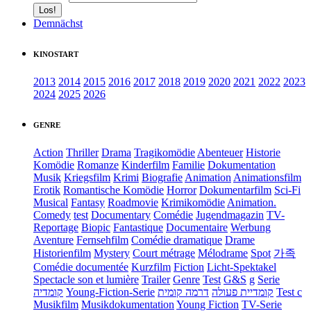
Demnächst
KINOSTART
2013
2014
2015
2016
2017
2018
2019
2020
2021
2022
2023
2024
2025
2026
GENRE
Action
Thriller
Drama
Tragikomödie
Abenteuer
Historie
Komödie
Romanze
Kinderfilm
Familie
Dokumentation
Musik
Kriegsfilm
Krimi
Biografie
Animation
Animationsfilm
Erotik
Romantische Komödie
Horror
Dokumentarfilm
Sci-Fi
Musical
Fantasy
Roadmovie
Krimikomödie
Animation.
Comedy
test
Documentary
Comédie
Jugendmagazin
TV-
Reportage
Biopic
Fantastique
Documentaire
Werbung
Aventure
Fernsehfilm
Comédie dramatique
Drame
Historienfilm
Mystery
Court métrage
Mélodrame
Spot
가족
Comédie documentée
Kurzfilm
Fiction
Licht-Spektakel
Spectacle son et lumière
Trailer
Genre
Test
G&S
g
Serie
קומדיה
Young-Fiction-Serie
דרמה קומית
קומדיית פעולה
Test c
Musikfilm
Musikdokumentation
Young Fiction
TV-Serie