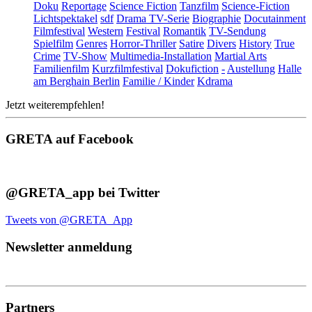
Doku
Reportage
Science Fiction
Tanzfilm
Science-Fiction
Lichtspektakel
sdf
Drama TV-Serie
Biographie
Docutainment
Filmfestival
Western
Festival
Romantik
TV-Sendung
Spielfilm
Genres
Horror-Thriller
Satire
Divers
History
True
Crime
TV-Show
Multimedia-Installation
Martial Arts
Familienfilm
Kurzfilmfestival
Dokufiction
-
Austellung
Halle
am Berghain Berlin
Familie / Kinder
Kdrama
Jetzt weiterempfehlen!
GRETA auf Facebook
@GRETA_app bei Twitter
Tweets von @GRETA_App
Newsletter anmeldung
Partners