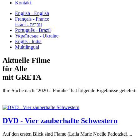
Kontakt
English - English
Français - France
עִבְרִית - Israel
Português - Brazil
Українська - Ukraine
Englis - India
Multilingual
Aktuelle Filme
für Alle
mit GRETA
Ihre Suche nach "2020 :: Familie" hat folgende Ergebnisse geliefert:
DVD - Vier zauberhafte Schwestern
Auf den ersten Blick sind Flame (Laila Marie Noëlle Padotzke),...