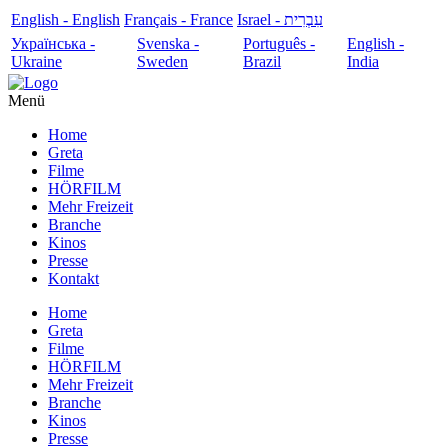
English - English
Français - France
עִבְרִית - Israel
Українська -
Svenska -
Português -
English -
Ukraine
Sweden
Brazil
India
Menü
Home
Greta
Filme
HÖRFILM
Mehr Freizeit
Branche
Kinos
Presse
Kontakt
Home
Greta
Filme
HÖRFILM
Mehr Freizeit
Branche
Kinos
Presse