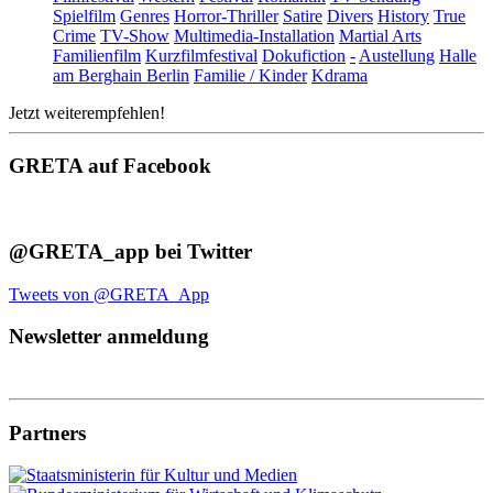
Spielfilm
Genres
Horror-Thriller
Satire
Divers
History
True
Crime
TV-Show
Multimedia-Installation
Martial Arts
Familienfilm
Kurzfilmfestival
Dokufiction
-
Austellung
Halle
am Berghain Berlin
Familie / Kinder
Kdrama
Jetzt weiterempfehlen!
GRETA auf Facebook
@GRETA_app bei Twitter
Tweets von @GRETA_App
Newsletter anmeldung
Partners