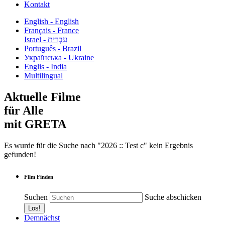
Kontakt
English - English
Français - France
עִבְרִית - Israel
Português - Brazil
Українська - Ukraine
Englis - India
Multilingual
Aktuelle Filme
für Alle
mit GRETA
Es wurde für die Suche nach "2026 :: Test c" kein Ergebnis
gefunden!
Film Finden
Suchen
Suche abschicken
Demnächst