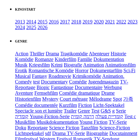
KINOSTART
2013
2014
2015
2016
2017
2018
2019
2020
2021
2022
2023
2024
2025
2026
GENRE
Action
Thriller
Drama
Tragikomödie
Abenteuer
Historie
Komödie
Romanze
Kinderfilm
Familie
Dokumentation
Musik
Kriegsfilm
Krimi
Biografie
Animation
Animationsfilm
Erotik
Romantische Komödie
Horror
Dokumentarfilm
Sci-Fi
Musical
Fantasy
Roadmovie
Krimikomödie
Animation.
Comedy
test
Documentary
Comédie
Jugendmagazin
TV-
Reportage
Biopic
Fantastique
Documentaire
Werbung
Aventure
Fernsehfilm
Comédie dramatique
Drame
Historienfilm
Mystery
Court métrage
Mélodrame
Spot
가족
Comédie documentée
Kurzfilm
Fiction
Licht-Spektakel
Spectacle son et lumière
Trailer
Genre
Test
G&S
g
Serie
קומדיה
Young-Fiction-Serie
דרמה קומית
קומדיית פעולה
Test c
Musikfilm
Musikdokumentation
Young Fiction
TV-Serie
Doku
Reportage
Science Fiction
Tanzfilm
Science-Fiction
Lichtspektakel
sdf
Drama TV-Serie
Biographie
Docutainment
Filmfestival
Western
Festival
Romantik
TV-Sendung