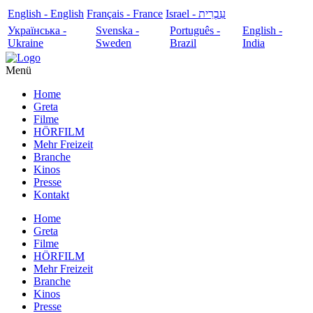
English - English
Français - France
עִבְרִית - Israel
Українська -
Svenska -
Português -
English -
Ukraine
Sweden
Brazil
India
Menü
Home
Greta
Filme
HÖRFILM
Mehr Freizeit
Branche
Kinos
Presse
Kontakt
Home
Greta
Filme
HÖRFILM
Mehr Freizeit
Branche
Kinos
Presse