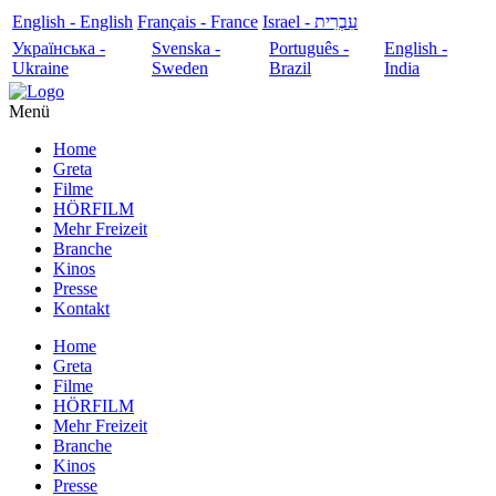
English - English
Français - France
עִבְרִית - Israel
Українська -
Svenska -
Português -
English -
Ukraine
Sweden
Brazil
India
Menü
Home
Greta
Filme
HÖRFILM
Mehr Freizeit
Branche
Kinos
Presse
Kontakt
Home
Greta
Filme
HÖRFILM
Mehr Freizeit
Branche
Kinos
Presse