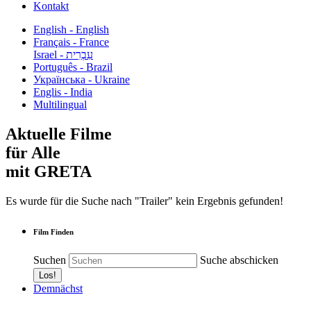
Kontakt
English - English
Français - France
עִבְרִית - Israel
Português - Brazil
Українська - Ukraine
Englis - India
Multilingual
Aktuelle Filme
für Alle
mit GRETA
Es wurde für die Suche nach "Trailer" kein Ergebnis gefunden!
Film Finden
Suchen
Suche abschicken
Demnächst