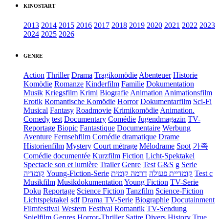
KINOSTART
2013
2014
2015
2016
2017
2018
2019
2020
2021
2022
2023
2024
2025
2026
GENRE
Action
Thriller
Drama
Tragikomödie
Abenteuer
Historie
Komödie
Romanze
Kinderfilm
Familie
Dokumentation
Musik
Kriegsfilm
Krimi
Biografie
Animation
Animationsfilm
Erotik
Romantische Komödie
Horror
Dokumentarfilm
Sci-Fi
Musical
Fantasy
Roadmovie
Krimikomödie
Animation.
Comedy
test
Documentary
Comédie
Jugendmagazin
TV-
Reportage
Biopic
Fantastique
Documentaire
Werbung
Aventure
Fernsehfilm
Comédie dramatique
Drame
Historienfilm
Mystery
Court métrage
Mélodrame
Spot
가족
Comédie documentée
Kurzfilm
Fiction
Licht-Spektakel
Spectacle son et lumière
Trailer
Genre
Test
G&S
g
Serie
קומדיה
Young-Fiction-Serie
דרמה קומית
קומדיית פעולה
Test c
Musikfilm
Musikdokumentation
Young Fiction
TV-Serie
Doku
Reportage
Science Fiction
Tanzfilm
Science-Fiction
Lichtspektakel
sdf
Drama TV-Serie
Biographie
Docutainment
Filmfestival
Western
Festival
Romantik
TV-Sendung
Spielfilm
Genres
Horror-Thriller
Satire
Divers
History
True