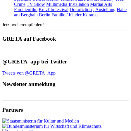
Crime
TV-Show
Multimedia-Installation
Martial Arts
Familienfilm
Kurzfilmfestival
Dokufiction
-
Austellung
Halle
am Berghain Berlin
Familie / Kinder
Kdrama
Jetzt weiterempfehlen!
GRETA auf Facebook
@GRETA_app bei Twitter
Tweets von @GRETA_App
Newsletter anmeldung
Partners