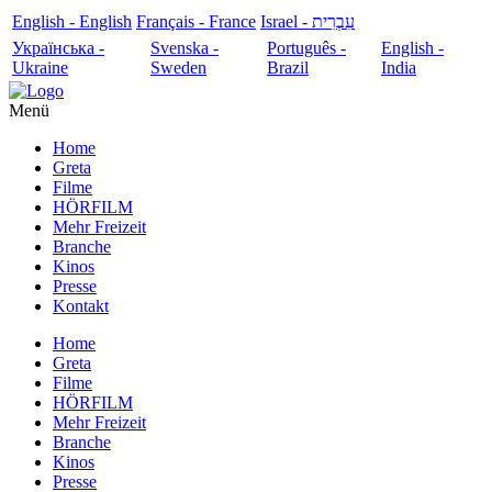
English - English
Français - France
עִבְרִית - Israel
Українська -
Svenska -
Português -
English -
Ukraine
Sweden
Brazil
India
Menü
Home
Greta
Filme
HÖRFILM
Mehr Freizeit
Branche
Kinos
Presse
Kontakt
Home
Greta
Filme
HÖRFILM
Mehr Freizeit
Branche
Kinos
Presse