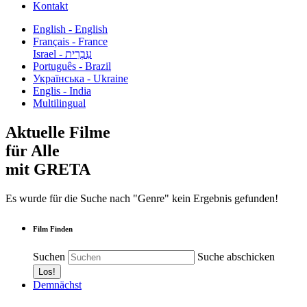
Kontakt
English - English
Français - France
עִבְרִית - Israel
Português - Brazil
Українська - Ukraine
Englis - India
Multilingual
Aktuelle Filme
für Alle
mit GRETA
Es wurde für die Suche nach "Genre" kein Ergebnis gefunden!
Film Finden
Suchen
Suche abschicken
Demnächst