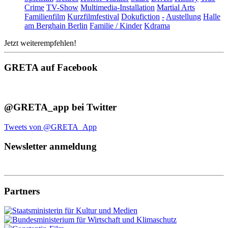
Crime
TV-Show
Multimedia-Installation
Martial Arts
Familienfilm
Kurzfilmfestival
Dokufiction
-
Austellung
Halle
am Berghain Berlin
Familie / Kinder
Kdrama
Jetzt weiterempfehlen!
GRETA auf Facebook
@GRETA_app bei Twitter
Tweets von @GRETA_App
Newsletter anmeldung
Partners