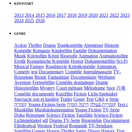
KINOSTART
2013
2014
2015
2016
2017
2018
2019
2020
2021
2022
2023
2024
2025
2026
GENRE
Action
Thriller
Drama
Tragikomödie
Abenteuer
Historie
Komödie
Romanze
Kinderfilm
Familie
Dokumentation
Musik
Kriegsfilm
Krimi
Biografie
Animation
Animationsfilm
Erotik
Romantische Komödie
Horror
Dokumentarfilm
Sci-Fi
Musical
Fantasy
Roadmovie
Krimikomödie
Animation.
Comedy
test
Documentary
Comédie
Jugendmagazin
TV-
Reportage
Biopic
Fantastique
Documentaire
Werbung
Aventure
Fernsehfilm
Comédie dramatique
Drame
Historienfilm
Mystery
Court métrage
Mélodrame
Spot
가족
Comédie documentée
Kurzfilm
Fiction
Licht-Spektakel
Spectacle son et lumière
Trailer
Genre
Test
G&S
g
Serie
קומדיה
Young-Fiction-Serie
דרמה קומית
קומדיית פעולה
Test c
Musikfilm
Musikdokumentation
Young Fiction
TV-Serie
Doku
Reportage
Science Fiction
Tanzfilm
Science-Fiction
Lichtspektakel
sdf
Drama TV-Serie
Biographie
Docutainment
Filmfestival
Western
Festival
Romantik
TV-Sendung
Spielfilm
Genres
Horror-Thriller
Satire
Divers
History
True