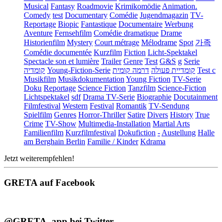
Musical
Fantasy
Roadmovie
Krimikomödie
Animation.
Comedy
test
Documentary
Comédie
Jugendmagazin
TV-
Reportage
Biopic
Fantastique
Documentaire
Werbung
Aventure
Fernsehfilm
Comédie dramatique
Drame
Historienfilm
Mystery
Court métrage
Mélodrame
Spot
가족
Comédie documentée
Kurzfilm
Fiction
Licht-Spektakel
Spectacle son et lumière
Trailer
Genre
Test
G&S
g
Serie
קומדיה
Young-Fiction-Serie
דרמה קומית
קומדיית פעולה
Test c
Musikfilm
Musikdokumentation
Young Fiction
TV-Serie
Doku
Reportage
Science Fiction
Tanzfilm
Science-Fiction
Lichtspektakel
sdf
Drama TV-Serie
Biographie
Docutainment
Filmfestival
Western
Festival
Romantik
TV-Sendung
Spielfilm
Genres
Horror-Thriller
Satire
Divers
History
True
Crime
TV-Show
Multimedia-Installation
Martial Arts
Familienfilm
Kurzfilmfestival
Dokufiction
-
Austellung
Halle
am Berghain Berlin
Familie / Kinder
Kdrama
Jetzt weiterempfehlen!
GRETA auf Facebook
@GRETA_app bei Twitter