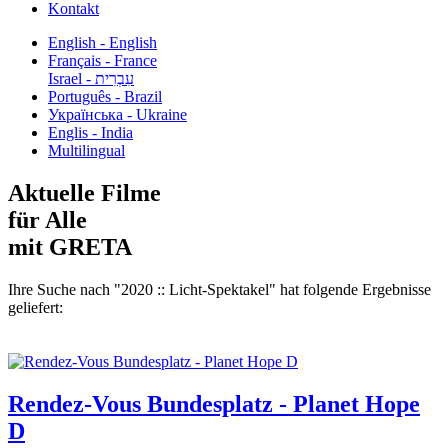
Kontakt
English - English
Français - France
עִבְרִית - Israel
Português - Brazil
Українська - Ukraine
Englis - India
Multilingual
Aktuelle Filme
für Alle
mit GRETA
Ihre Suche nach "2020 :: Licht-Spektakel" hat folgende Ergebnisse
geliefert:
Rendez-Vous Bundesplatz - Planet Hope
D