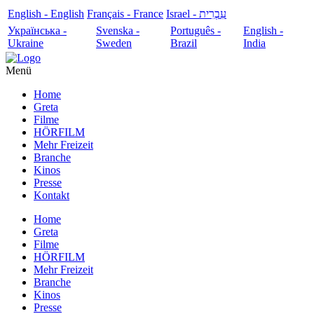
English - English
Français - France
עִבְרִית - Israel
Українська -
Svenska -
Português -
English -
Ukraine
Sweden
Brazil
India
Menü
Home
Greta
Filme
HÖRFILM
Mehr Freizeit
Branche
Kinos
Presse
Kontakt
Home
Greta
Filme
HÖRFILM
Mehr Freizeit
Branche
Kinos
Presse