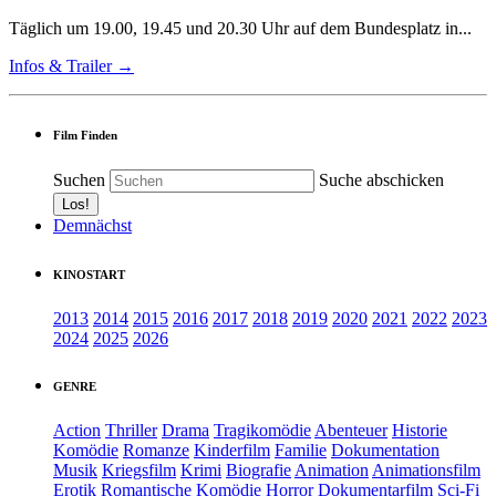
Täglich um 19.00, 19.45 und 20.30 Uhr auf dem Bundesplatz in...
Infos & Trailer →
Film Finden
Suchen
Suche abschicken
Demnächst
KINOSTART
2013
2014
2015
2016
2017
2018
2019
2020
2021
2022
2023
2024
2025
2026
GENRE
Action
Thriller
Drama
Tragikomödie
Abenteuer
Historie
Komödie
Romanze
Kinderfilm
Familie
Dokumentation
Musik
Kriegsfilm
Krimi
Biografie
Animation
Animationsfilm
Erotik
Romantische Komödie
Horror
Dokumentarfilm
Sci-Fi