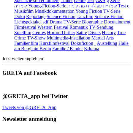
Spectacle son et lumière
Trailer
Genre
Test
G&S
g
Serie
קומדיה
Young-Fiction-Serie
דרמה קומית
קומדיית פעולה
Test c
Musikfilm
Musikdokumentation
Young Fiction
TV-Serie
Doku
Reportage
Science Fiction
Tanzfilm
Science-Fiction
Lichtspektakel
sdf
Drama TV-Serie
Biographie
Docutainment
Filmfestival
Western
Festival
Romantik
TV-Sendung
Spielfilm
Genres
Horror-Thriller
Satire
Divers
History
True
Crime
TV-Show
Multimedia-Installation
Martial Arts
Familienfilm
Kurzfilmfestival
Dokufiction
-
Austellung
Halle
am Berghain Berlin
Familie / Kinder
Kdrama
Jetzt weiterempfehlen!
GRETA auf Facebook
@GRETA_app bei Twitter
Tweets von @GRETA_App
Newsletter anmeldung