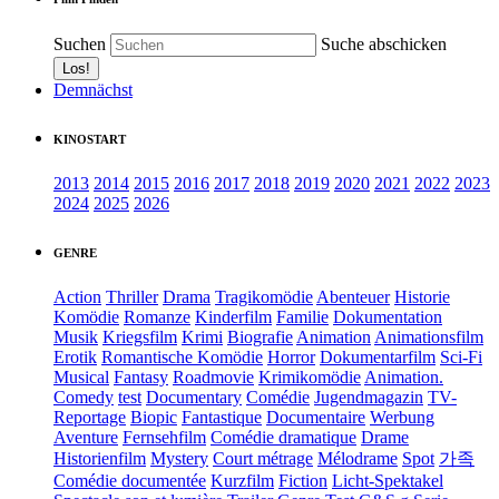
Suchen
Suche abschicken
Demnächst
KINOSTART
2013
2014
2015
2016
2017
2018
2019
2020
2021
2022
2023
2024
2025
2026
GENRE
Action
Thriller
Drama
Tragikomödie
Abenteuer
Historie
Komödie
Romanze
Kinderfilm
Familie
Dokumentation
Musik
Kriegsfilm
Krimi
Biografie
Animation
Animationsfilm
Erotik
Romantische Komödie
Horror
Dokumentarfilm
Sci-Fi
Musical
Fantasy
Roadmovie
Krimikomödie
Animation.
Comedy
test
Documentary
Comédie
Jugendmagazin
TV-
Reportage
Biopic
Fantastique
Documentaire
Werbung
Aventure
Fernsehfilm
Comédie dramatique
Drame
Historienfilm
Mystery
Court métrage
Mélodrame
Spot
가족
Comédie documentée
Kurzfilm
Fiction
Licht-Spektakel