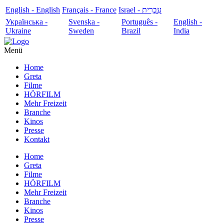
English - English
Français - France
עִבְרִית - Israel
Українська -
Svenska -
Português -
English -
Ukraine
Sweden
Brazil
India
Menü
Home
Greta
Filme
HÖRFILM
Mehr Freizeit
Branche
Kinos
Presse
Kontakt
Home
Greta
Filme
HÖRFILM
Mehr Freizeit
Branche
Kinos
Presse