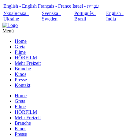
English - English
Français - France
עִבְרִית - Israel
Українська -
Svenska -
Português -
English -
Ukraine
Sweden
Brazil
India
Menü
Home
Greta
Filme
HÖRFILM
Mehr Freizeit
Branche
Kinos
Presse
Kontakt
Home
Greta
Filme
HÖRFILM
Mehr Freizeit
Branche
Kinos
Presse