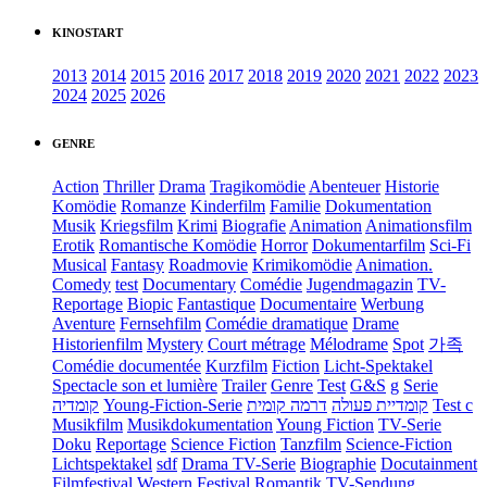
KINOSTART
2013
2014
2015
2016
2017
2018
2019
2020
2021
2022
2023
2024
2025
2026
GENRE
Action
Thriller
Drama
Tragikomödie
Abenteuer
Historie
Komödie
Romanze
Kinderfilm
Familie
Dokumentation
Musik
Kriegsfilm
Krimi
Biografie
Animation
Animationsfilm
Erotik
Romantische Komödie
Horror
Dokumentarfilm
Sci-Fi
Musical
Fantasy
Roadmovie
Krimikomödie
Animation.
Comedy
test
Documentary
Comédie
Jugendmagazin
TV-
Reportage
Biopic
Fantastique
Documentaire
Werbung
Aventure
Fernsehfilm
Comédie dramatique
Drame
Historienfilm
Mystery
Court métrage
Mélodrame
Spot
가족
Comédie documentée
Kurzfilm
Fiction
Licht-Spektakel
Spectacle son et lumière
Trailer
Genre
Test
G&S
g
Serie
קומדיה
Young-Fiction-Serie
דרמה קומית
קומדיית פעולה
Test c
Musikfilm
Musikdokumentation
Young Fiction
TV-Serie
Doku
Reportage
Science Fiction
Tanzfilm
Science-Fiction
Lichtspektakel
sdf
Drama TV-Serie
Biographie
Docutainment
Filmfestival
Western
Festival
Romantik
TV-Sendung