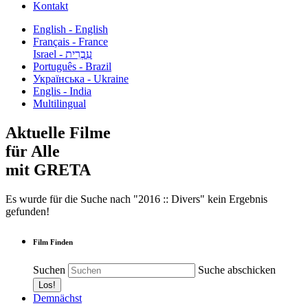
Kontakt
English - English
Français - France
עִבְרִית - Israel
Português - Brazil
Українська - Ukraine
Englis - India
Multilingual
Aktuelle Filme
für Alle
mit GRETA
Es wurde für die Suche nach "2016 :: Divers" kein Ergebnis
gefunden!
Film Finden
Suchen
Suche abschicken
Demnächst