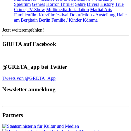
Spielfilm
Genres
Horror-Thriller
Satire
Divers
History
True
Crime
TV-Show
Multimedia-Installation
Martial Arts
Familienfilm
Kurzfilmfestival
Dokufiction
-
Austellung
Halle
am Berghain Berlin
Familie / Kinder
Kdrama
Jetzt weiterempfehlen!
GRETA auf Facebook
@GRETA_app bei Twitter
Tweets von @GRETA_App
Newsletter anmeldung
Partners