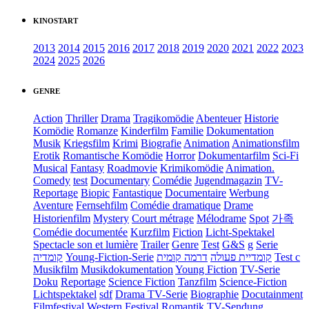
KINOSTART
2013
2014
2015
2016
2017
2018
2019
2020
2021
2022
2023
2024
2025
2026
GENRE
Action
Thriller
Drama
Tragikomödie
Abenteuer
Historie
Komödie
Romanze
Kinderfilm
Familie
Dokumentation
Musik
Kriegsfilm
Krimi
Biografie
Animation
Animationsfilm
Erotik
Romantische Komödie
Horror
Dokumentarfilm
Sci-Fi
Musical
Fantasy
Roadmovie
Krimikomödie
Animation.
Comedy
test
Documentary
Comédie
Jugendmagazin
TV-
Reportage
Biopic
Fantastique
Documentaire
Werbung
Aventure
Fernsehfilm
Comédie dramatique
Drame
Historienfilm
Mystery
Court métrage
Mélodrame
Spot
가족
Comédie documentée
Kurzfilm
Fiction
Licht-Spektakel
Spectacle son et lumière
Trailer
Genre
Test
G&S
g
Serie
קומדיה
Young-Fiction-Serie
דרמה קומית
קומדיית פעולה
Test c
Musikfilm
Musikdokumentation
Young Fiction
TV-Serie
Doku
Reportage
Science Fiction
Tanzfilm
Science-Fiction
Lichtspektakel
sdf
Drama TV-Serie
Biographie
Docutainment
Filmfestival
Western
Festival
Romantik
TV-Sendung