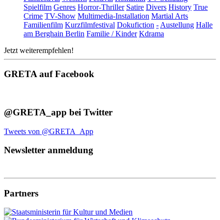
Spielfilm
Genres
Horror-Thriller
Satire
Divers
History
True
Crime
TV-Show
Multimedia-Installation
Martial Arts
Familienfilm
Kurzfilmfestival
Dokufiction
-
Austellung
Halle
am Berghain Berlin
Familie / Kinder
Kdrama
Jetzt weiterempfehlen!
GRETA auf Facebook
@GRETA_app bei Twitter
Tweets von @GRETA_App
Newsletter anmeldung
Partners