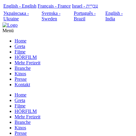
English - English
Français - France
עִבְרִית - Israel
Українська -
Svenska -
Português -
English -
Ukraine
Sweden
Brazil
India
Menü
Home
Greta
Filme
HÖRFILM
Mehr Freizeit
Branche
Kinos
Presse
Kontakt
Home
Greta
Filme
HÖRFILM
Mehr Freizeit
Branche
Kinos
Presse