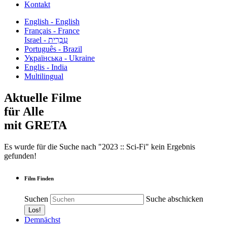
Kontakt
English - English
Français - France
עִבְרִית - Israel
Português - Brazil
Українська - Ukraine
Englis - India
Multilingual
Aktuelle Filme
für Alle
mit GRETA
Es wurde für die Suche nach "2023 :: Sci-Fi" kein Ergebnis
gefunden!
Film Finden
Suchen
Suche abschicken
Demnächst