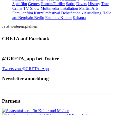
Spielfilm
Genres
Horror-Thriller
Satire
Divers
History
True
Crime
TV-Show
Multimedia-Installation
Martial Arts
Familienfilm
Kurzfilmfestival
Dokufiction
-
Austellung
Halle
am Berghain Berlin
Familie / Kinder
Kdrama
Jetzt weiterempfehlen!
GRETA auf Facebook
@GRETA_app bei Twitter
Tweets von @GRETA_App
Newsletter anmeldung
Partners