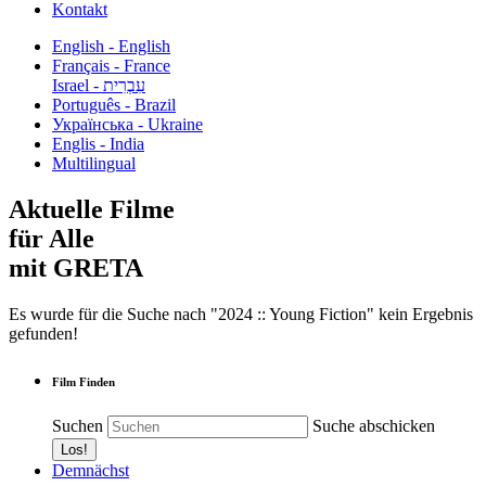
Kontakt
English - English
Français - France
עִבְרִית - Israel
Português - Brazil
Українська - Ukraine
Englis - India
Multilingual
Aktuelle Filme
für Alle
mit GRETA
Es wurde für die Suche nach "2024 :: Young Fiction" kein Ergebnis
gefunden!
Film Finden
Suchen
Suche abschicken
Demnächst