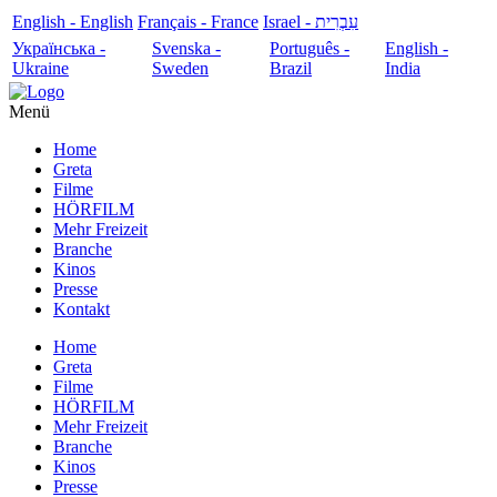
English - English
Français - France
עִבְרִית - Israel
Українська -
Svenska -
Português -
English -
Ukraine
Sweden
Brazil
India
Menü
Home
Greta
Filme
HÖRFILM
Mehr Freizeit
Branche
Kinos
Presse
Kontakt
Home
Greta
Filme
HÖRFILM
Mehr Freizeit
Branche
Kinos
Presse